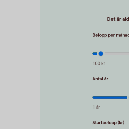
Det är al
Belopp per månad 
100 kr
Antal år
1 år
Startbelopp (kr)