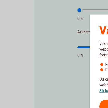
0 kr
V
Avkastning per år
Vi an
webbp
förbä
0 %
F
R
Du ka
webbp
Så h
In