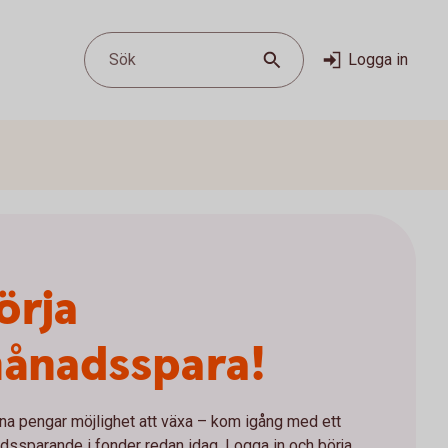
Sök
Logga in
örja
ånadsspara!
na pengar möjlighet att växa – kom igång med ett
ssparande i fonder redan idag. Logga in och börja