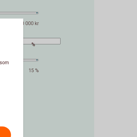
2 000 000 kr
%
a som
15 %
kr.