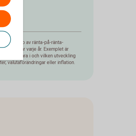
d med hjälp av ränta-på-ränta-
ning du får varje år. Exemplet är
jer att spara i och vilken utveckling
er, valutaförändringar eller inflation.