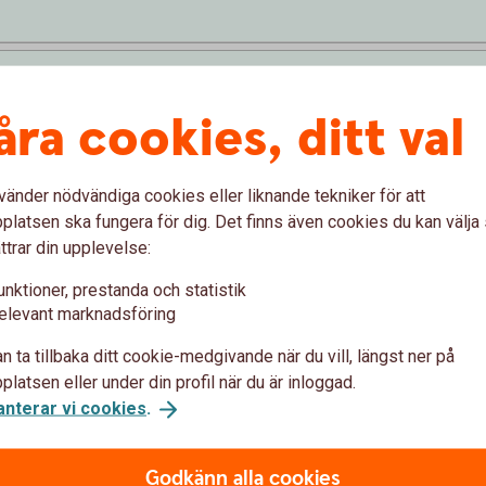
åra cookies, ditt val
 (%)
vänder nödvändiga cookies eller liknande tekniker för att
latsen ska fungera för dig. Det finns även cookies du kan välj
ttrar din upplevelse:
unktioner, prestanda och statistik
Förväntat sparbelopp om 10 år
elevant marknadsföring
172 019 kr
n ta tillbaka ditt cookie-medgivande när du vill, längst ner på
latsen eller under din profil när du är inloggad.
anterar vi cookies
.
sättningar från dig är 120 000 kr.
Förväntad avkastning är +52 019 
Logga in och börja månadsspara
Godkänn alla cookies