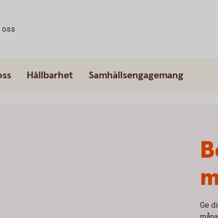
a oss
oss
Hållbarhet
Samhällsengagemang
B
m
Ge di
månad