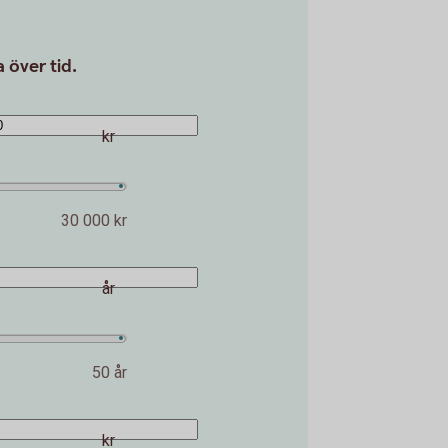
 över tid.
kr
30 000 kr
år
50 år
kr