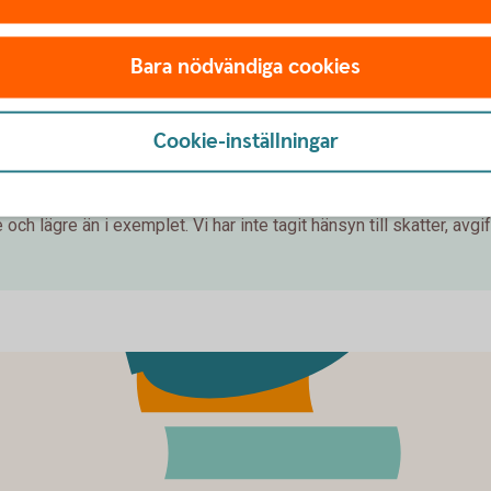
Inte kund än?
Bli
kund
Bara nödvändiga cookies
Cookie-inställningar
 hur ditt månadssparande i fonder skulle kunna utvecklas över ti
 pengar både på de pengar du själv satt in och dessutom på avkast
g. Den faktiska avkastningen beror på vilken typ av fonder du väl
och lägre än i exemplet. Vi har inte tagit hänsyn till skatter, avgift