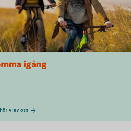
komma igång
 hör vi av
oss