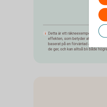
Detta är ett räkneexempel som visar
effekten, som betyder att du tjänar
baserat på en förväntad årsavkastnin
de ger, och kan alltså bli både högre 