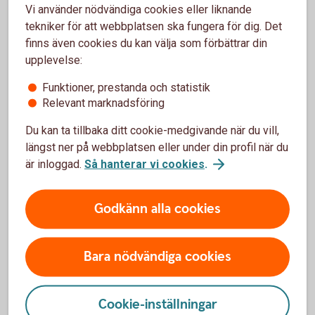
er mot bedrägerier. Läs mer och få konkreta tips på
Vi använder nödvändiga cookies eller liknande
hur du kan bli mer svårlurad.
tekniker för att webbplatsen ska fungera för dig. Det
finns även cookies du kan välja som förbättrar din
Bli svårlurad
(svårlurad.se)
upplevelse:
Koder och säkerhetsdosa – filmer om
Funktioner, prestanda och statistik
bedrägerier
Relevant marknadsföring
Du kan ta tillbaka ditt cookie-medgivande när du vill,
längst ner på webbplatsen eller under din profil när du
är inloggad.
Så hanterar vi cookies
.
Godkänn alla cookies
Bara nödvändiga cookies
Cookie-inställningar
Young adult waiting at the train station