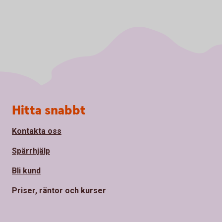
Sidfot
Hitta snabbt
Kontakta oss
Spärrhjälp
Bli kund
Priser, räntor och kurser