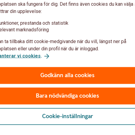
ig mot
Om du blivit 
latsen ska fungera för dig. Det finns även cookies du kan välj
romansbedrä
ttrar din upplevelse:
unktioner, prestanda och statistik
lig information du delar på
Gör en polisanmälan
(
elevant marknadsföring
Ring banken, berätta vad
inte känner väl eller har
n ta tillbaka ditt cookie-medgivande när du vill, längst ner på
vad som hänt, vilket kan 
 en betrodd vän eller
latsen eller under din profil när du är inloggad.
drabbas på liknande sätt
anterar vi cookies
.
Avbryt all kontakt, även
 exempel snabba
dig att få tillbaka pengar
 ekonomisk hjälp eller
Godkänn alla cookies
Ta hjälp av din omgivning
bor.
Brottsofferjouren.
Bara nödvändiga cookies
Cookie-inställningar
 du kan
skydda
dig
mot
bedrag