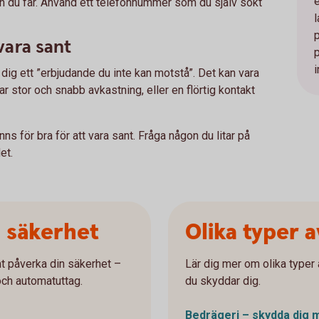
nen du får. Använd ett telefonnummer som du själv sökt
 vara sant
i
ge dig ett ”erbjudande du inte kan motstå”. Det kan vara
 stor och snabb avkastning, eller en flörtig kontakt
nns för bra för att vara sant. Fråga någon du litar på
et.
a säkerhet
Olika typer 
t påverka din säkerhet –
Lär dig mer om olika typer 
och automatuttag.
du skyddar dig.
Bedrägeri – skydda dig 