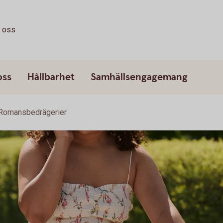
a oss
oss
Hållbarhet
Samhällsengagemang
Romansbedrägerier