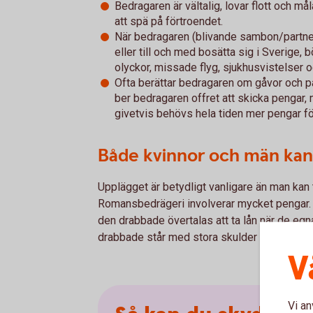
Bedragaren är vältalig, lovar flott och m
att spä på förtroendet.
När bedragaren (blivande sambon/part
eller till och med bosätta sig i Sverige, 
olyckor, missade flyg, sjukhusvistelser 
Ofta berättar bedragaren om gåvor och pa
ber bedragaren offret att skicka pengar,
givetvis behövs hela tiden mer pengar fö
Både kvinnor och män kan
Upplägget är betydligt vanligare än man kan
Romansbedrägeri involverar mycket pengar. 
den drabbade övertalas att ta lån när de egna
drabbade står med stora skulder när bedräger
V
Vi an