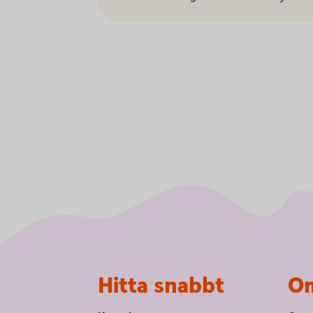
Sidfot
Hitta snabbt
Om