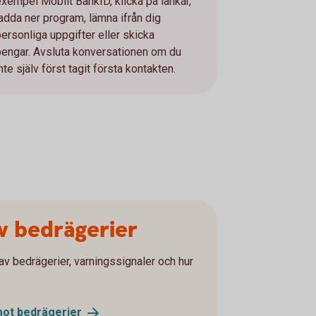
exempel Mobilt BankID, klicka på länkar,
ladda ner program, lämna ifrån dig
personliga uppgifter eller skicka
pengar. Avsluta konversationen om du
nte själv först tagit första kontakten.
av bedrägerier
av bedrägerier, varningssignaler och hur
mot
bedrägerier