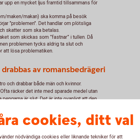
ålar upp en mycket ljus framtid tillsammans för
nern/maken/makan) ska komma på besök
börjar "problemen". Det handlar om plötsliga
och skatter som ska betalas.
ket som skickas som ”fastnar” i tullen. Då
 men problemen tycks aldrig ta slut och
r att lösa problematiken.
 drabbas av romansbedrägeri
 tro och drabbar både män och kvinnor.
Ofta räcker det inte med sparade medel utan
 pengarna är slut. Det är inte ovanligt att den
iet väl avslöjas.
åra cookies, ditt val
vänder nödvändiga cookies eller liknande tekniker för att