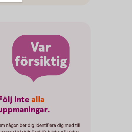
Var
försiktig
Följ
inte
alla
uppmaningar.
Om någon ber dig identifiera dig med till