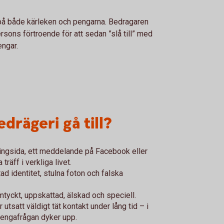
 på både kärleken och pengarna. Bedragaren
rsons förtroende för att sedan ”slå till” med
pengar.
drägeri gå till?
jtingsida, ett meddelande på Facebook eller
räff i verkliga livet.
ad identitet, stulna foton och falska
omtyckt, uppskattad, älskad och speciell.
tsatt väldigt tät kontakt under lång tid – i
 pengafrågan dyker upp.