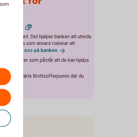
utsatt för
a som
geri
polisen.se)
.
 som har hänt. Det hjälper banken att utreda
hjälpa andra som annars riskerar att
.
Kontakta oss på
banken
 med personer som påstår att de kan hjälpa
na.
, eller kontakta Brottsofferjouren där du
se
arna.