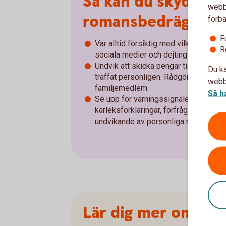
Så kan du skydda d
webbp
romansbedrägeri
förbä
F
Var alltid försiktig med vilken person
R
sociala medier och dejtingsajter.
Undvik att skicka pengar till någon du 
Du ka
träffat personligen. Rådgör alltid med
webbp
familjemedlem.
Så h
Se upp för varningssignaler som till
kärleksförklaringar, förfrågningar om
undvikande av personliga möten.
Lär dig mer om hur