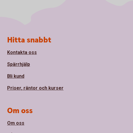
Sidfot
Hitta snabbt
Kontakta oss
Spärrhjälp
Bli kund
Priser, räntor och kurser
Om oss
Om oss