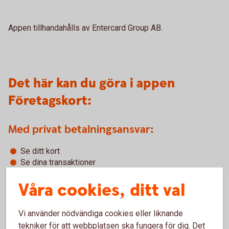
Appen tillhandahålls av Entercard Group AB.
Det här kan du göra i appen
Företagskort:
Med privat betalningsansvar:
Se ditt kort
Se dina transaktioner
Se tillgängligt belopp av köpgränsen
Våra cookies, ditt val
Se använt belopp av köpgränsen (beloppet av samtliga
transaktioner och obetalda fakturor)
Se din PIN-kod (du behöver uppge din CVC-kod som
Vi använder nödvändiga cookies eller liknande
står på kortet)
tekniker för att webbplatsen ska fungera för dig. Det