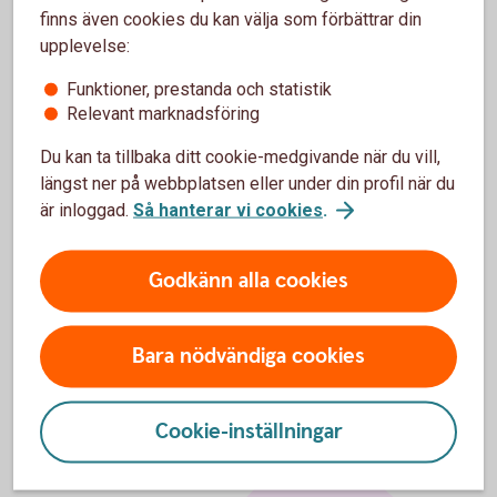
Ansluta ditt kort till digitala betaltjänster
finns även cookies du kan välja som förbättrar din
upplevelse:
När företaget har betalningsansvar:
Funktioner, prestanda och statistik
Relevant marknadsföring
Se ditt kort
Du kan ta tillbaka ditt cookie-medgivande när du vill,
Se dina transaktioner
längst ner på webbplatsen eller under din profil när du
Se beloppet av alla transaktioner som har gjorts efter
är inloggad.
Så hanterar vi cookies
.
den senaste fakturan skapades
Se PIN-kod (du behöver uppge din CVC-kod som står
på kortet)
Godkänn alla cookies
Ansluta ditt kort till digitala betaltjänster
Bara nödvändiga cookies
Cookie-inställningar