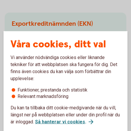
Exportkreditnämnden (EKN)
EKN är en myndighet med uppdrag att främja svensk
Våra cookies, ditt val
export genom att försäkra företag och banker mot
risken att inte få betalt. Om din affär har en svensk
exportanknytning och ett svenskt samhällsintresse
Vi använder nödvändiga cookies eller liknande
kan den garanteras av EKN, även om varan är
tekniker för att webbplatsen ska fungera för dig. Det
tillverkad i ett annat land.
finns även cookies du kan välja som förbättrar din
upplevelse:
EKN och
exportfinansiering
Funktioner, prestanda och statistik
Relevant marknadsföring
Du kan ta tillbaka ditt cookie-medgivande när du vill,
längst ner på webbplatsen eller under din profil när du
Valutahantering
är inloggad.
Så hanterar vi cookies
.