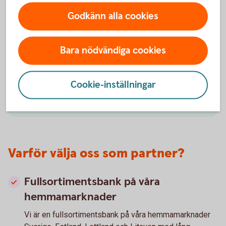
Vid utlandsaffärer uppkommer ofta valutaflöden i
Godkänn alla cookies
annan valuta. Vi har flertal produkter och tjänster som
hjälper er hantera er valuta och valutarisk på ett
effektivt vis.
Bara nödvändiga cookies
Kontakta er kundansvarig eller bankkontor för att
höra mer.
Cookie-inställningar
Valutasäkra er
affär
Varför välja oss som partner?
Fullsortimentsbank på våra
hemmamarknader
Vi är en fullsortimentsbank på våra hemmamarknader