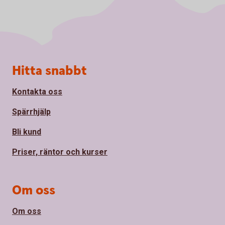
Sidfot
Hitta snabbt
Kontakta oss
Spärrhjälp
Bli kund
Priser, räntor och kurser
Om oss
Om oss