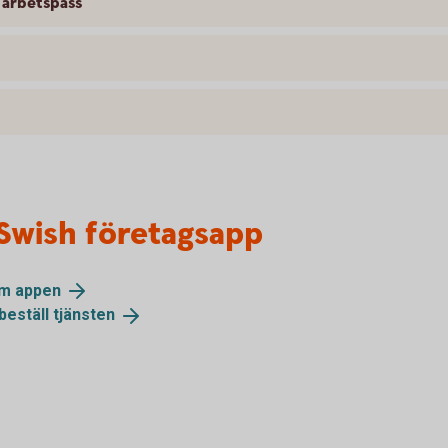
 arbetspass
Swish företagsapp
om
appen
beställ
tjänsten