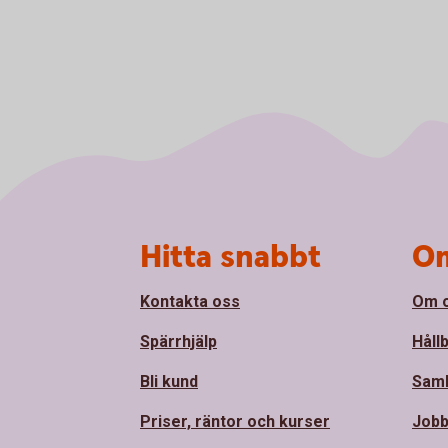
Sidfot
Hitta snabbt
Om
Kontakta oss
Om 
Spärrhjälp
Håll
Bli kund
Sam
Priser, räntor och kurser
Jobb