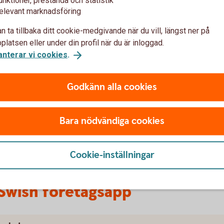
unktioner, prestanda och statistik
elevant marknadsföring
h företagsapp
n ta tillbaka ditt cookie-medgivande när du vill, längst ner på
latsen eller under din profil när du är inloggad.
anterar vi cookies
.
 och roller i företagsappen:
användare.Ser företagets alla nummer.
Godkänn alla cookies
 rättigheter som Kontoansvarig, men kan endast
den fått tillgång till.
n under en specificerad tidsperiod, ett så kallat
Bara nödvändiga cookies
Cookie-inställningar
 Swish företagsapp