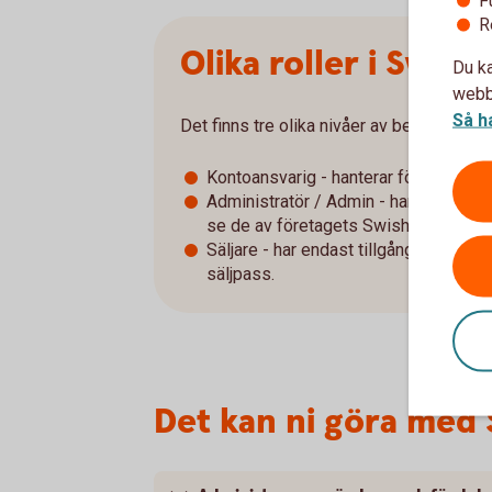
F
R
Olika roller i Swis
Du ka
webbp
Så h
Det finns tre olika nivåer av behörigheter
Kontoansvarig - hanterar företagets 
Administratör / Admin - har liknande
se de av företagets Swish-nummer som 
Säljare - har endast tillgång till appe
säljpass.
Det kan ni göra med