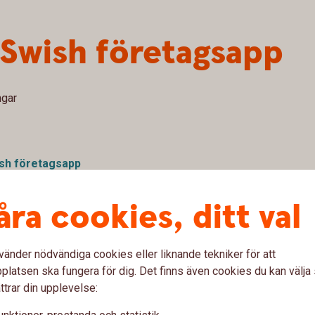
 Swish företagsapp
ngar
ish företagsapp
åra cookies, ditt val
tnadsfritt, komplement för er som har Swish Handel.
vänder nödvändiga cookies eller liknande tekniker för att
 hantera betalningar och återbetalningar. Ni kan även
latsen ska fungera för dig. Det finns även cookies du kan välj
rbetspass.
ttrar din upplevelse: