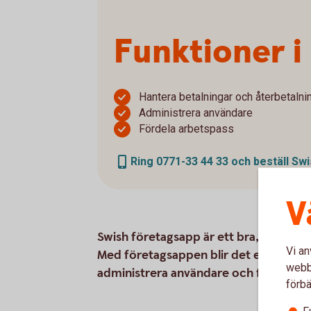
Funktioner i
Hantera betalningar och återbetalni
Administrera användare
Fördela arbetspass
Ring 0771-33 44 33 och beställ Sw
V
Swish företagsapp är ett bra, och kos
Vi an
Med företagsappen blir det enklare att
webbp
administrera användare och fördela a
förbä