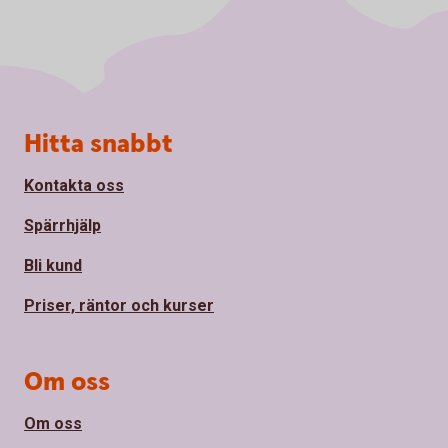
Sidfot
Hitta snabbt
Kontakta oss
Spärrhjälp
Bli kund
Priser, räntor och kurser
Om oss
Om oss