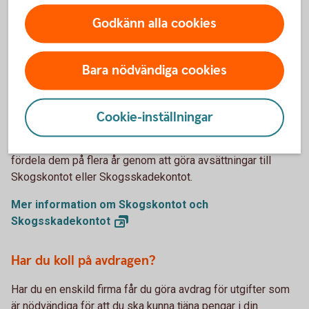
uppgifterna från e-tjänsten till din deklaration.
Godkänn alla cookies
Mer om förenklat bokslut
(skatteverket.se)
Bara nödvändiga cookies
Är du skogsägare? Håll koll på Skogskontot och
Skogsskadekontot
Cookie-inställningar
Har du haft stora intäkter från skogsavverkningar eller fått
försäkringsersättningar från skogen under året kan du
fördela dem på flera år genom att göra avsättningar till
Skogskontot eller Skogsskadekontot.
Mer information om Skogskontot och
Skogsskadekontot
Har du koll på avdragen?
Har du en enskild firma får du göra avdrag för utgifter som
är nödvändiga för att du ska kunna tjäna pengar i din