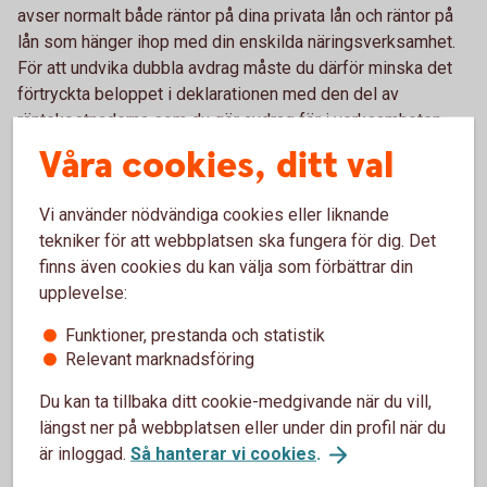
avser normalt både räntor på dina privata lån och räntor på
lån som hänger ihop med din enskilda näringsverksamhet.
För att undvika dubbla avdrag måste du därför minska det
förtryckta beloppet i deklarationen med den del av
räntekostnaderna som du gör avdrag för i verksamheten.
Våra cookies, ditt val
I år kommer ränteutgifter på företagslån som har säkerhet i
fastighet, bostad, bil, båt och värdepapper att förtryckas
Vi använder nödvändiga cookies eller liknande
som ”Ränteutgifter på lån med säkerhet”. Om du har
tekniker för att webbplatsen ska fungera för dig. Det
företagslån med annan säkerhet, såsom inventarier, lager
finns även cookies du kan välja som förbättrar din
eller personlig borgen, kommer ränteutgifter på sådana lån
upplevelse:
att förtryckas som ”Ränteutgifter på lån utan säkerhet”.
Båda är fortfarande avdragsgilla i din näringsbilaga.
Funktioner, prestanda och statistik
Relevant marknadsföring
Förenklat årsbokslut
Du kan ta tillbaka ditt cookie-medgivande när du vill,
längst ner på webbplatsen eller under din profil när du
Har du en omsättning på högst 3 miljoner kronor kan du
är inloggad.
Så hanterar vi cookies
.
använda Skatteverkets e-tjänst Förenklat årsbokslut. När du
gjort ett förenklat årsbokslut kan du enkelt hämta