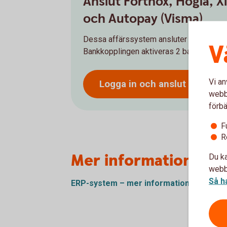
Anslut Fortnox, Hogia, Xl
och Autopay (Visma)
Dessa affärssystem ansluter ni själva en
V
Bankkopplingen aktiveras 2 bankdagar eft
Vi an
Logga in och anslut ert ERP t
webbp
förbä
F
R
Mer information
Du ka
webbp
Så h
ERP-system – mer
information