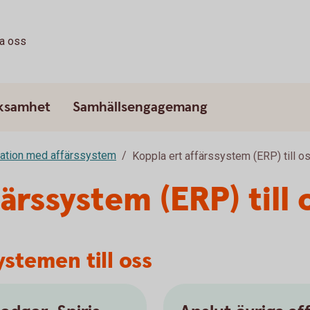
ta oss
rksamhet
Samhällsengagemang
ration med affärssystem
Koppla ert affärssystem (ERP) till o
ärssystem (ERP) till 
ystemen till oss