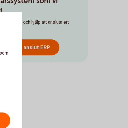
ffärssystem som vi
d
rådgivning och hjälp att ansluta ert
4 33 och anslut ERP
a som