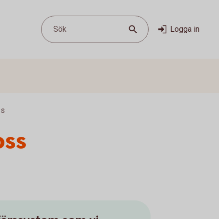
Sök
Logga in
ss
oss