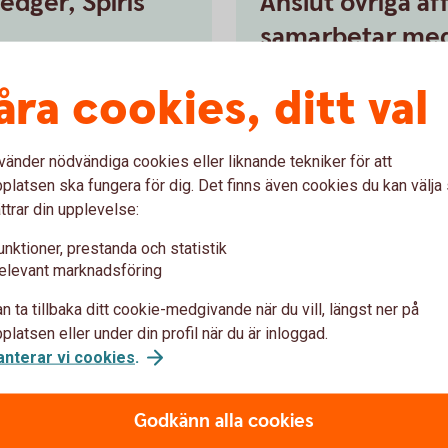
edger, Spiris
Anslut övriga a
samarbetar me
kelt i internetbanken.
Kontakta ert bankkontor för 
åra cookies, ditt val
er själva anslutningen.
affärssystem.
vänder nödvändiga cookies eller liknande tekniker för att
ill
oss
Ring 0771-33 4
latsen ska fungera för dig. Det finns även cookies du kan välj
ttrar din upplevelse:
unktioner, prestanda och statistik
elevant marknadsföring
n ta tillbaka ditt cookie-medgivande när du vill, längst ner på
latsen eller under din profil när du är inloggad.
anterar vi cookies
.
Godkänn alla cookies