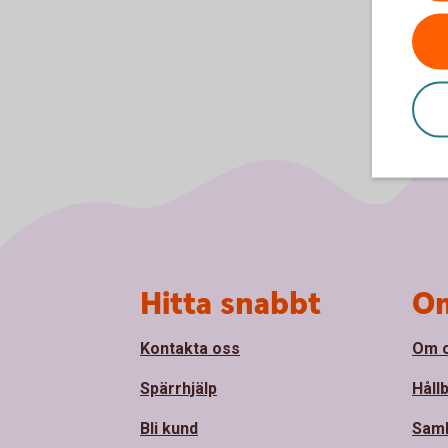
Sidfot
Hitta snabbt
Om
Kontakta oss
Om 
Spärrhjälp
Håll
Bli kund
Sam