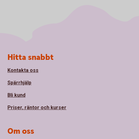
Sidfot
Hitta snabbt
Kontakta oss
Spärrhjälp
Bli kund
Priser, räntor och kurser
Om oss