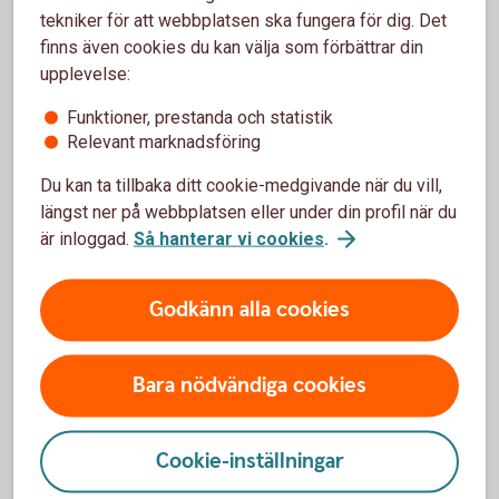
tekniker för att webbplatsen ska fungera för dig. Det
Integrerat med ditt affärssystem
finns även cookies du kan välja som förbättrar din
Återrapportering via Internetbanken
upplevelse:
Enkelt att hantera stora betalningsvolymer
Funktioner, prestanda och statistik
Relevant marknadsföring
Ring 0771-33 44 33 eller kontakta er
Du kan ta tillbaka ditt cookie-medgivande när du vill,
kontaktperson för att ansöka om tjänsten
längst ner på webbplatsen eller under din profil när du
är inloggad.
Så hanterar vi cookies
.
Godkänn alla cookies
Så fungerar tjänsten
Råd och tips
Bara nödvändiga cookies
Pris
Cookie-inställningar