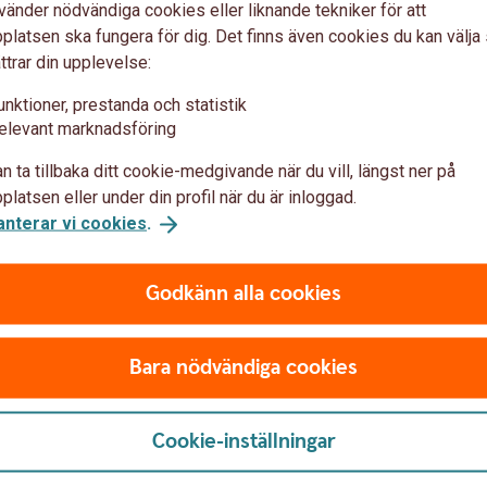
vänder nödvändiga cookies eller liknande tekniker för att
latsen ska fungera för dig. Det finns även cookies du kan välj
ttrar din upplevelse:
unktioner, prestanda och statistik
elevant marknadsföring
n ta tillbaka ditt cookie-medgivande när du vill, längst ner på
latsen eller under din profil när du är inloggad.
anterar vi cookies
.
Godkänn alla cookies
-baserade filer
Bara nödvändiga cookies
parbankernas kunder och tjänsteleverantörer
Cookie-inställningar
anden är korrekt implementerade enligt
ntation Guidelines" (MIG).