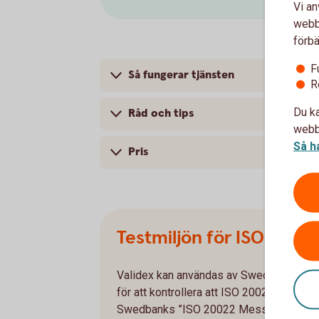
Vi an
webbp
förbä
F
Så fungerar tjänsten
R
Du ka
Råd och tips
webbp
Så h
Pris
Testmiljön för ISO20022
Validex kan användas av Swedbank och s
för att kontrollera att ISO 20022-meddel
Swedbanks ”ISO 20022 Message Impleme