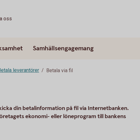
ta oss
rksamhet
Samhällsengagemang
etala leverantörer
Betala via fil
cka din betalinformation på fil via Internetbanken.
företagets ekonomi- eller löneprogram till bankens