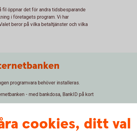
å fil öppnar det för andra tidsbesparande
ning i företagets program. Vi har
alet beror på vilka betaltjänster och vilka
internetbanken
ngen programvara behöver installeras.
ternetbanken - med bankdosa, BankID på kort
 sig på olika platser godkänner utbetalningarna
åra cookies, ditt val
jänsten