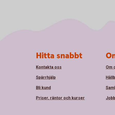
Sidfot
Hitta snabbt
Om
Kontakta oss
Om 
Spärrhjälp
Håll
Bli kund
Sam
Priser, räntor och kurser
Jobb