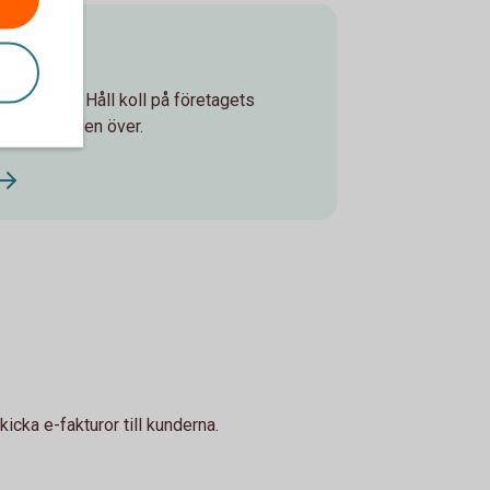
ken
ch säkert. Håll koll på företagets
 runt, världen över.
icka e-fakturor till kunderna.