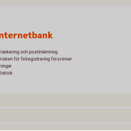
 internetbank
 frankering och postinlämning
risken för felregistrering försvinner
ningar
tskick