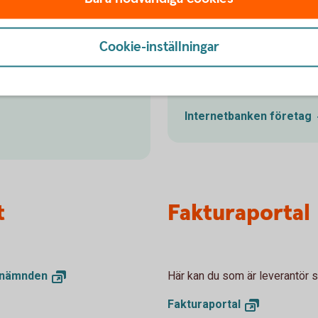
Internetban
Cookie-inställningar
akturor? Vi erbjuder en
Sköt bankärenden smidigt o
att ta emot e-fakturor
ekonomi och affärer, dygnet
Internetbanken
företag
t
Fakturaportal
snämnden
Här kan du som är leverantör sk
Fakturaportal