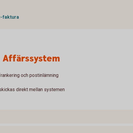
e-faktura
n Affärssystem
 frankering och postinlämning
 skickas direkt mellan systemen