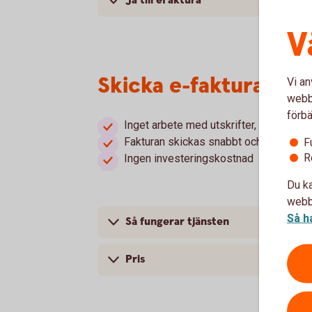
Ja till eFaktura
V
Skicka e-faktura via 
Vi an
webbp
förbä
Inget arbete med utskrifter, kuverterin
Fakturan skickas snabbt och säkert
F
R
Ingen investeringskostnad
Du ka
webbp
Så h
Så fungerar tjänsten
Pris