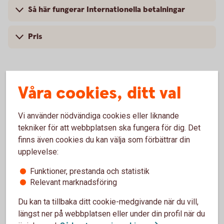
Så här fungerar Internationella betalningar
Pris
Våra cookies, ditt val
IBAN – BIC
Vi använder nödvändiga cookies eller liknande
Som företagare ska du alltid uppge IBAN och BIC på
tekniker för att webbplatsen ska fungera för dig. Det
de fakturor som skickas till mottagare inom EU/EES.
finns även cookies du kan välja som förbättrar din
upplevelse:
IBAN och BIC/Nationellt
ID
Funktioner, prestanda och statistik
Relevant marknadsföring
Du kan ta tillbaka ditt cookie-medgivande när du vill,
längst ner på webbplatsen eller under din profil när du