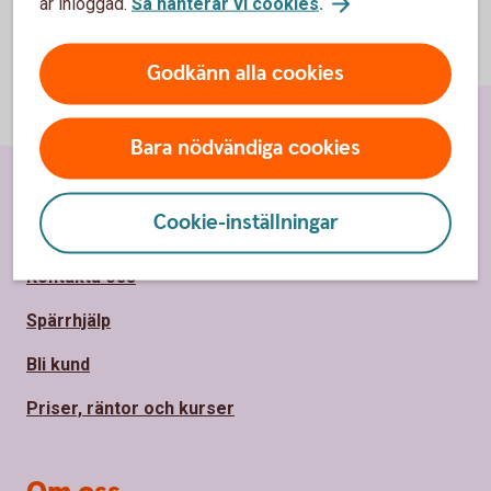
är inloggad.
Så hanterar vi cookies
.
Godkänn alla cookies
Bara nödvändiga cookies
Sidfot
Cookie-inställningar
Hitta snabbt
Kontakta oss
Spärrhjälp
Bli kund
Priser, räntor och kurser