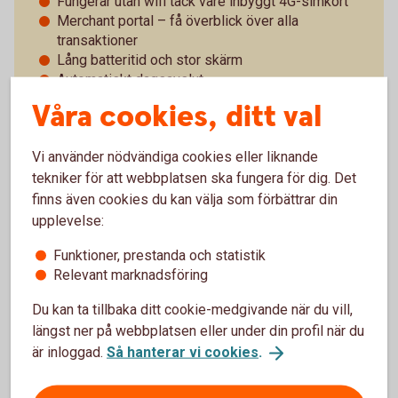
Fungerar utan wifi tack vare inbyggt 4G-simkort
Merchant portal – få överblick över alla
transaktioner
Lång batteritid och stor skärm
Automatiskt dagsavslut
Enkelt med återköp (returer)
Våra cookies, ditt val
Enkel beställning och utbyte av kvittorullar
24 timmars utbytesservice
Vi använder nödvändiga cookies eller liknande
Support alla dagar
tekniker för att webbplatsen ska fungera för dig. Det
finns även cookies du kan välja som förbättrar din
upplevelse:
Funktioner, prestanda och statistik
Pay Classic - pris och villkor
Relevant marknadsföring
Vad betyder det att kortterminalen är trådlös?
Du kan ta tillbaka ditt cookie-medgivande när du vill,
längst ner på webbplatsen eller under din profil när du
är inloggad.
Så hanterar vi cookies
.
Vad kan man göra i portalen?