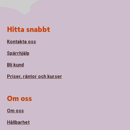
Sidfot
Hitta snabbt
Kontakta oss
Spärrhjälp
Bli kund
Priser, räntor och kurser
Om oss
Om oss
Hållbarhet