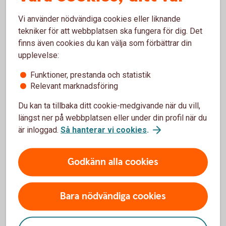
Vi använder nödvändiga cookies eller liknande
621914182
tekniker för att webbplatsen ska fungera för dig. Det
Vagnpark via Autoplan, minst 10 bilar
finns även cookies du kan välja som förbättrar din
upplevelse:
Vagnpark via
Autoplan
Funktioner, prestanda och statistik
Relevant marknadsföring
Du kan ta tillbaka ditt cookie-medgivande när du vill,
Information om klimatpremie och ansökan
längst ner på webbplatsen eller under din profil när du
är inloggad.
Så hanterar vi cookies
.
Godkänn alla cookies
Sälja leasingbil
Ska du sälja din leasingbil? Du kan få en kostnadsfri
Bara nödvändiga cookies
värdering och sedan få hjälp att sälja din nuvarande
leasingbil när kontraktet löper ut.