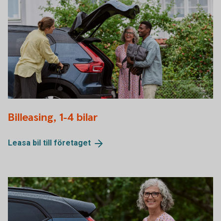
Group of people talking while they wait for the electric car
Billeasing, 1-4 bilar
to be fully charged
Leasa bil till
företaget