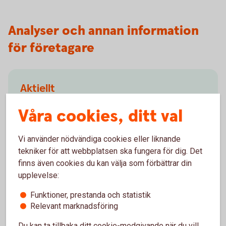
Analyser och annan information
för företagare
Aktiellt
Dagliga bolagsanalyser, börskommentarer,
Våra cookies, ditt val
aktierekommendationer, förvaltarkommentarer och
tips runt pension och privatekonomi.
Vi använder nödvändiga cookies eller liknande
tekniker för att webbplatsen ska fungera för dig. Det
Aktiellt
(swedbank-aktiellt.se)
finns även cookies du kan välja som förbättrar din
upplevelse:
Funktioner, prestanda och statistik
Relevant marknadsföring
Makroanalys
Du kan ta tillbaka ditt cookie-medgivande när du vill,