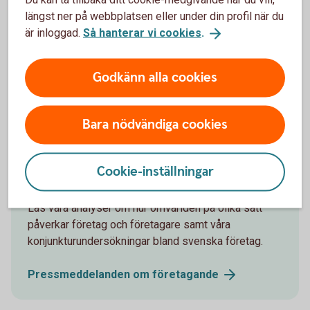
längst ner på webbplatsen eller under din profil när du
Konjunkturbevakning och löpande omvärldsanalyser
är inloggad.
Så hanterar vi cookies
.
kring svensk och internationell ekonomi.
Prenumerera på Swedbank Makroanalys
Godkänn alla cookies
(swedbank-research.com)
Bara nödvändiga cookies
Cookie-inställningar
Pressmeddelanden
Läs våra analyser om hur omvärlden på olika sätt
påverkar företag och företagare samt våra
konjunkturundersökningar bland svenska företag.
Pressmeddelanden om
företagande