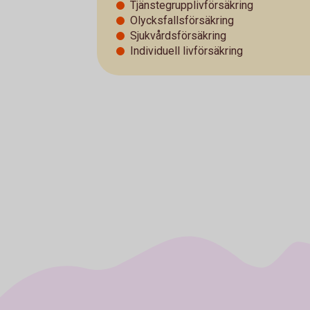
Tjänstegrupplivförsäkring
Olycksfallsförsäkring
Sjukvårdsförsäkring
Individuell livförsäkring