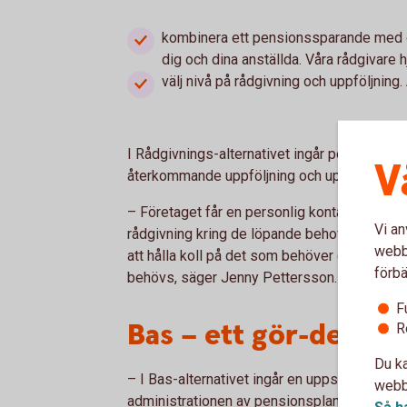
kombinera ett pensionssparande med d
dig och dina anställda. Våra rådgivare hj
välj nivå på rådgivning och uppföljning
I Rådgivnings-alternativet ingår personlig rå
V
återkommande uppföljning och uppdatering 
– Företaget får en personlig kontakt på ban
Vi an
rådgivning kring de löpande behoven kopplade
webbp
att hålla koll på det som behöver göras och h
förbä
behövs, säger Jenny Pettersson.
F
Bas – ett gör-det-sjä
R
Du ka
– I Bas-alternativet ingår en uppstartsrådgi
webbp
administrationen av pensionsplanen i intern
Så h