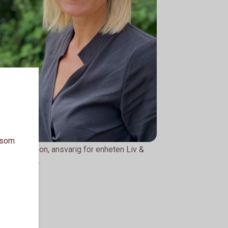
a som
y Pettersson, ansvarig för enheten Liv &
ion Online.