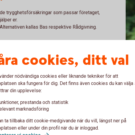
e trygghetsförsäkringar som passar företaget,
älper er.
. Alternativen kallas Bas respektive Rådgivning.
dgivning för företaget och de anställda. Ni får
åra cookies, ditt val
av pensionsplanen.
ken som hjälper till med både upplägget och
vänder nödvändiga cookies eller liknande tekniker för att
 till pensionsplanen. Vi gör det lätt för er
latsen ska fungera för dig. Det finns även cookies du kan välj
jälper till med administrationen, när det
Jenn
ttrar din upplevelse:
Pens
unktioner, prestanda och statistik
lv-alternativ
elevant marknadsföring
n ta tillbaka ditt cookie-medgivande när du vill, längst ner på
vning. Sedan sköter företaget
latsen eller under din profil när du är inloggad.
etbanken på egen hand. Det innebär att man
anterar vi cookies
.