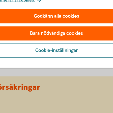
öräldraledigheter och andra förändringar
Godkänn alla cookies
 (0,25 % på försäkringskapitalet mot 0,55 % i
sionsförsäkring med ett försäkringskapital
Bara nödvändiga cookies
t försäkringsavgiften blir cirka 300 kronor
Cookie-inställningar
örsäkringar