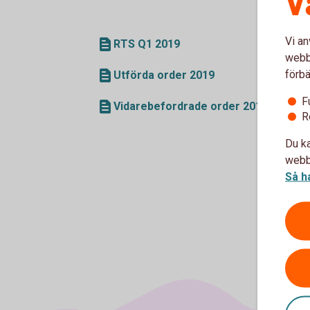
V
Vi an
RTS Q1 2019
webbp
förbä
Utförda order 2019
F
Vidarebefordrade order 2019
R
Du ka
webbp
Så h