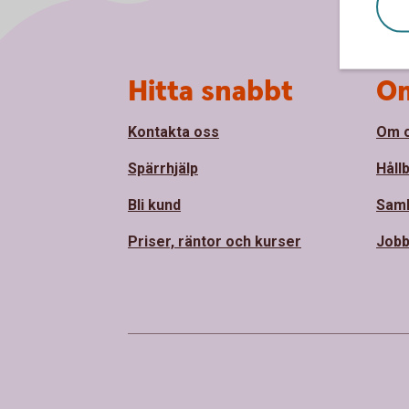
Sidfot
Hitta snabbt
Om
Kontakta oss
Om 
Spärrhjälp
Håll
Bli kund
Sam
Priser, räntor och kurser
Jobb