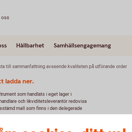
a oss
oss
Hållbarhet
Samhällsengagemang
sta till sammanfattning avseende kvaliteten på utförande order
tt ladda ner.
strument som handlats i eget lager i
andlare och likviditetsleverantör redovisa
bestämd mall som finns i den delegerade