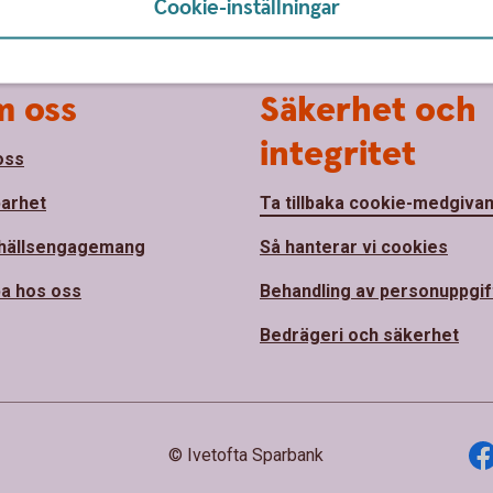
Cookie-inställningar
 oss
Säkerhet och
integritet
oss
barhet
Ta tillbaka cookie-medgiva
hällsengagemang
Så hanterar vi cookies
a hos oss
Behandling av personuppgif
Bedrägeri och säkerhet
© Ivetofta Sparbank