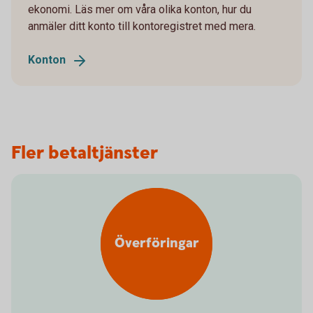
ekonomi. Läs mer om våra olika konton, hur du
anmäler ditt konto till kontoregistret med mera.
Konton
Fler betaltjänster
Överföringar