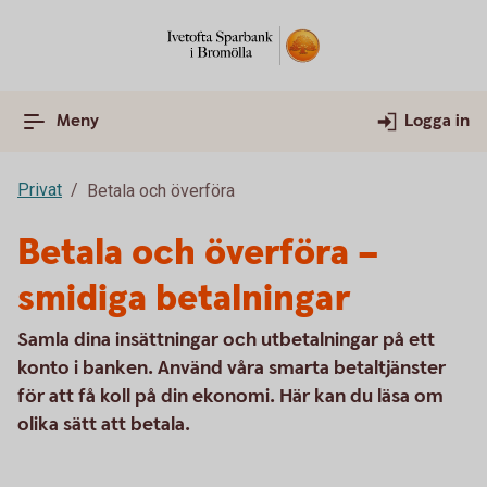
Meny
Logga in
Privat
Betala och överföra
Betala och överföra –
smidiga betalningar
Samla dina insättningar och utbetalningar på ett
konto i banken. Använd våra smarta betaltjänster
för att få koll på din ekonomi. Här kan du läsa om
olika sätt att betala.