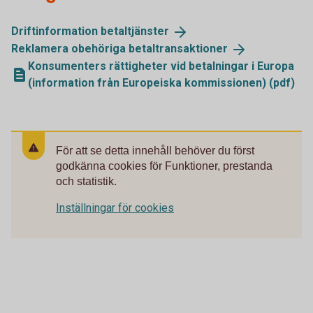
Driftinformation
betaltjänster
Reklamera obehöriga
betaltransaktioner
Konsumenters rättigheter vid betalningar i Europa
(information från Europeiska kommissionen) (pdf)
För att se detta innehåll behöver du först
godkänna cookies för Funktioner, prestanda
och statistik.
Inställningar för cookies