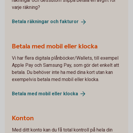
räkningar och dessutom slippa betala en avgift för
varje räkning?
Betala räkningar och
fakturor
Betala med mobil eller klocka
Vi har flera digitala plånböcker/Wallets, till exempel
Apple Pay och Samsung Pay, som gör det enkelt att
betala. Du behöver inte ha med dina kort utan kan
exempelvis betala med mobil eller klocka.
Betala med mobil eller
klocka
Konton
Med ditt konto kan du få total kontroll på hela din