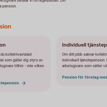
etsgivare betalar in till regelbundet. Din
la pension.
nsion
ion
Individuell tjänste
 du kollektivavtalad
Om ditt jobb saknar kollekt
tal som gäller dig styrs av
individuell tjänstepension.
givare tillhör - inte vilken
arbetsgivare som sätter vil
Pension för företag med
nstepension