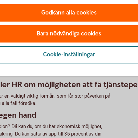
ension? Ta del av våra tips!
Godkänn alla cookies
ion
Bara nödvändiga cookies
Cookie-inställningar
u inte har tjänstepension?
ller HR om möjligheten att få tjänstep
r en väldigt viktig förmån, som får stor påverkan på
 alla fall försöka.
 egen hand
sion? Då kan du, om du har ekonomisk möjlighet,
kring. Du kan sätta av upp till 35 procent av din