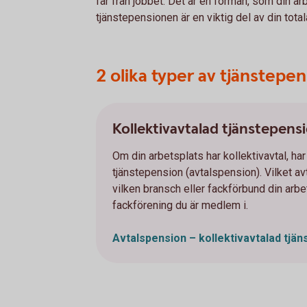
får från jobbet. Det är en förmån, som din arb
tjänstepensionen är en viktig del av din tota
2 olika typer av tjänstepe
Kollektivavtalad tjänstepens
Om din arbetsplats har kollektivavtal, har
tjänstepension (avtalspension). Vilket av
vilken bransch eller fackförbund din arbets
fackförening du är medlem i.
Avtalspension – kollektivavtalad tjä