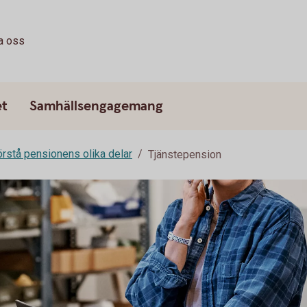
a oss
et
Samhällsengagemang
rstå pensionens olika delar
Tjänstepension