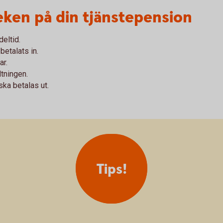
eken på din tjänstepension
deltid.
betalats in.
ar.
ltningen.
ska betalas ut.
Tips!