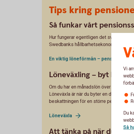
Tips kring pension
Så funkar vårt pensions
Hur fungerar egentligen det svenska pe
Swedbanks hållbarhetsekonom Madelén Fa
V
En viktig löneförmån – pension från 
Vi an
Löneväxling – byt lön mo
webbp
förbä
Om du har en månadslön över 56 100 (år 2
Löneväxla är när du byter en del av din l
F
R
beskattningen för en större pension.
Du ka
Löneväxla
webbp
Så h
Att tänka på när du ska 