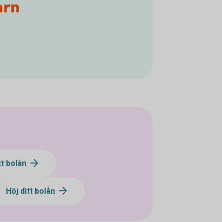
arn
tt bolån
Höj ditt bolån