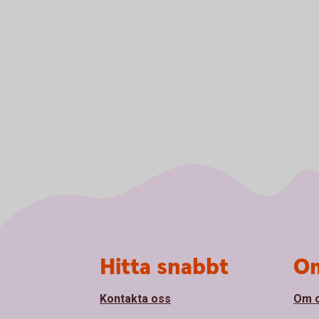
Sidfot
Hitta snabbt
Om
Kontakta oss
Om 