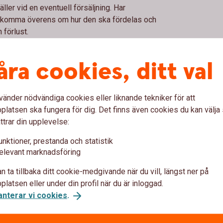
ler vid en eventuell försäljning. Har
an komma överens om hur den ska fördelas och
förlust.
åra cookies, ditt val
er bostadsrättsföreningen har. Vissa föreningar
barnet är den som bor i lägenheten. Andra
eten ska äga åtminstone tio procent av bostaden.
vänder nödvändiga cookies eller liknande tekniker för att
latsen ska fungera för dig. Det finns även cookies du kan välj
ttrar din upplevelse:
unktioner, prestanda och statistik
elevant marknadsföring
n ta tillbaka ditt cookie-medgivande när du vill, längst ner på
barn är det viktigt att inte glömma de juridiska
latsen eller under din profil när du är inloggad.
 Hur stor möjlighet till påverkan har du som
anterar vi cookies
.
itt barn blir sambo och delar bostaden med en
 behöver du tänka på om du har flera barn?