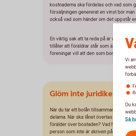
kostnaderna ska fördelas och vad som gäl
försäljningen genererat en vinst bör m
också vad som händer om det uppstår en 
V
En viktig sak att ta reda på är vilka regl
tillåter att föräldrar står som ägare och 
föreningar vill att den som bor i lägenh
Vi an
webbp
förbä
F
Glöm inte juridiken
R
Du ka
När du tar ett bolån tillsammans med ditt 
webbp
delarna. När ska lånet övertas av barnet?
Så h
förälder över bostaden? Vad händer om d
person som inte är skriven på lånet? Vad