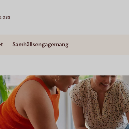
a oss
et
Samhällsengagemang