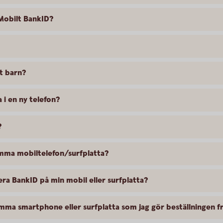
 Mobilt BankID?
tt barn?
 i en ny telefon?
?
amma mobiltelefon/surfplatta?
lera BankID på min mobil eller surfplatta?
samma smartphone eller surfplatta som jag gör beställningen f