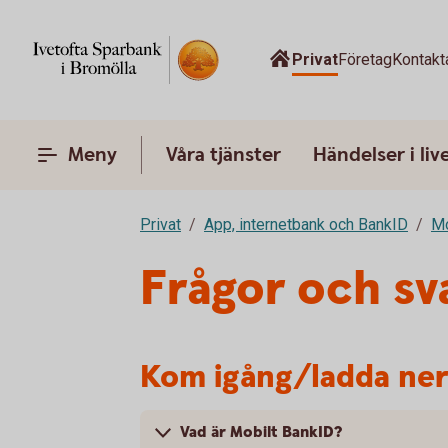
Privat
Företag
Kontakt
Meny
Våra tjänster
Händelser i liv
Privat
App, internetbank och BankID
Mo
Frågor och sv
Kom igång/ladda ne
Vad är Mobilt BankID?