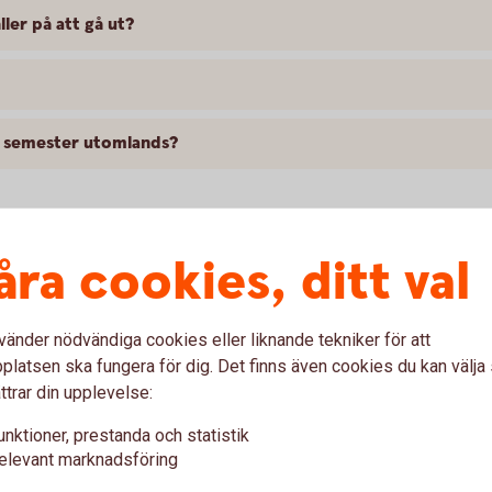
ler på att gå ut?
på semester utomlands?
åra cookies, ditt val
tet
vänder nödvändiga cookies eller liknande tekniker för att
latsen ska fungera för dig. Det finns även cookies du kan välj
ttrar din upplevelse:
 stulen? Hur gör jag?
unktioner, prestanda och statistik
elevant marknadsföring