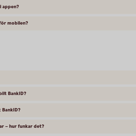
 i appen?
 för mobilen?
bilt BankID?
lt BankID?
r – hur funkar det?