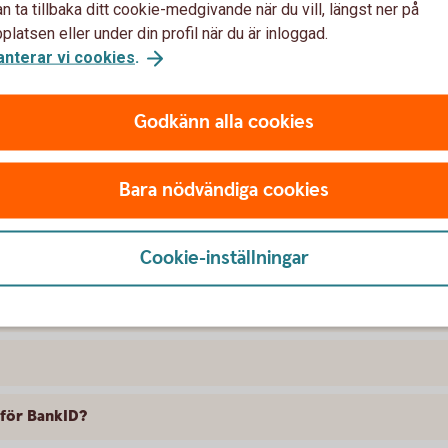
n ta tillbaka ditt cookie-medgivande när du vill, längst ner på
a BankID?
latsen eller under din profil när du är inloggad.
anterar vi cookies
.
 jag använder mitt BankID?
Godkänn alla cookies
Bara nödvändiga cookies
Cookie-inställningar
ID?
 för BankID?