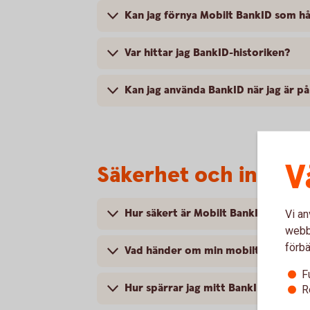
Kan jag förnya Mobilt BankID som hål
Var hittar jag BankID-historiken?
Kan jag använda BankID när jag är 
V
Säkerhet och integri
Hur säkert är Mobilt BankID?
Vi an
webbp
förbä
Vad händer om min mobiltelefon blir
F
Hur spärrar jag mitt BankID?
R