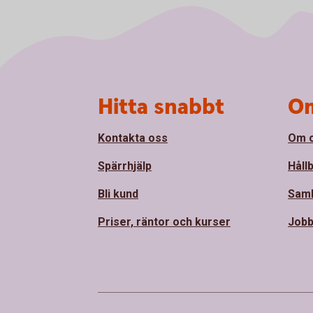
Sidfot
Hitta snabbt
Om
Kontakta oss
Om 
Spärrhjälp
Håll
Bli kund
Sam
Priser, räntor och kurser
Jobb