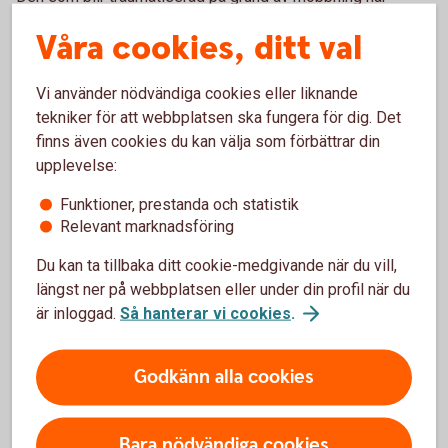
också rätt till 10 behandlingar kristerapi. Det gäller både
Våra cookies, ditt val
den drabbade och övriga som omfattas av försäkringen.
Ivetofta Sparbank är försäkringsförmedlare och Tre Kronor
Vi använder nödvändiga cookies eller liknande
försäkringsgivare för hemförsäkringarna.
tekniker för att webbplatsen ska fungera för dig. Det
finns även cookies du kan välja som förbättrar din
upplevelse:
Kontakt
Funktioner, prestanda och statistik
Relevant marknadsföring
Du är välkommen att ringa Tre Kronors support och anmäla
skada om ditt barn har blivit utsatt för mobbning.
Du kan ta tillbaka ditt cookie-medgivande när du vill,
Telefontider måndag till fredag 08.00-17.00.
längst ner på webbplatsen eller under din profil när du
är inloggad.
Så hanterar vi cookies
.
Ring Tre Kronors support på 0771- 23 33 33
Godkänn alla cookies
Läs mer om mobbingskyddet under punkt 1.9 i
hemförsäkringens försäkringsvillkor;
Bara nödvändiga cookies