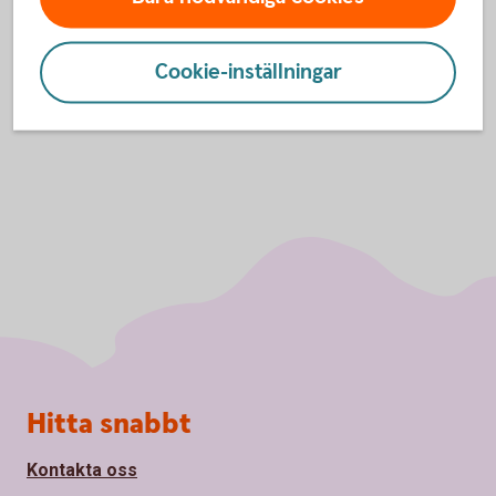
Villkor Hemförsäkring (pdf)
Teckna
Hemförsäkring
Cookie-inställningar
Sidfot
Hitta snabbt
Kontakta oss