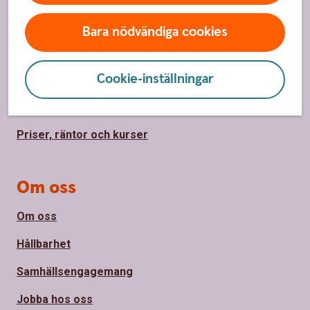
Sidfot
Hitta snabbt
Bara nödvändiga cookies
Kontakta oss
Cookie-inställningar
Spärrhjälp
Bli kund
Priser, räntor och kurser
Om oss
Om oss
Hållbarhet
Samhällsengagemang
Jobba hos oss