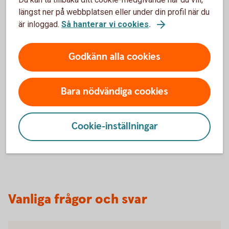
längst ner på webbplatsen eller under din profil när du
är inloggad.
Så hanterar vi cookies
.
Godkänn alla cookies
Har olyckan varit framme?
Bara nödvändiga cookies
Här kan du göra din anmälan och ansöka om
ersättning.
Cookie-inställningar
Skadeanmälan – anmäl skada
Vanliga frågor och svar