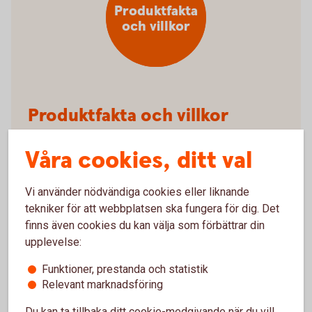
Produktfakta
och villkor
Produktfakta och villkor
Förköpsinformation Trygga sjukförsäkring
Våra cookies, ditt val
kort (pdf)
Villkor Trygga sjukförsäkring kort (pdf)
Vi använder nödvändiga cookies eller liknande
tekniker för att webbplatsen ska fungera för dig. Det
finns även cookies du kan välja som förbättrar din
upplevelse:
Funktioner, prestanda och statistik
Relevant marknadsföring
Anmäl skada
Du kan ta tillbaka ditt cookie-medgivande när du vill,