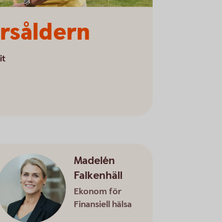
årsåldern
it
Madelén
Falkenhäll
Ekonom för
Finansiell hälsa