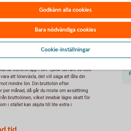
xling
Godkänn alla cookies
ngsvis koll på det där med tjänstepension.
viktigaste löneförmånen. Se till att din
Bara nödvändiga cookies
, försök få din arbetsgivare att göra det,
nat sätt och sätt upp ett eget sparande på
epension är 1 350 eller 1 800 kronor per
Cookie-inställningar
Med en lön på 50 000 kronor är avsättningen
karriär kommit upp i lön. Tjänar du runt 56 000
ara att löneväxla, det vill säga att låta din
mot mindre lön. Din bruttolön efter
or per månad, då går du miste om avsättning
rån bruttolönen, vilket innebär lägre skatt för
i stället kan skjuta till lite extra i
d tid