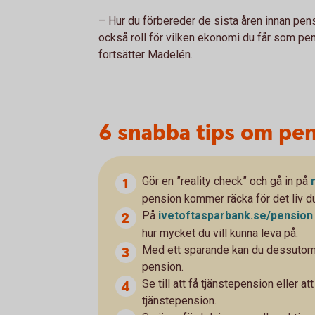
– Hur du förbereder de sista åren innan pens
också roll för vilken ekonomi du får som pens
fortsätter Madelén.
6 snabba tips om pe
Gör en ”reality check” och gå in på
pension kommer räcka för det liv du 
På
ivetoftasparbank.se/
pension
hur mycket du vill kunna leva på.
Med ett sparande kan du dessutom öka
pension.
Se till att få tjänstepension eller 
tjänstepension.