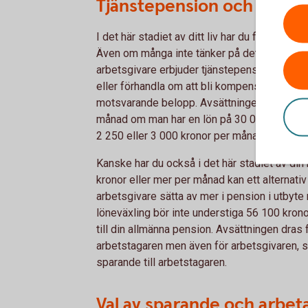
Tjänstepension och lönevä
I det här stadiet av ditt liv har du förhoppni
Även om många inte tänker på det är det den 
arbetsgivare erbjuder tjänstepension. Om inte
eller förhandla om att bli kompenserad på an
motsvarande belopp. Avsättningen till tjänst
månad om man har en lön på 30 000 kronor. 
2 250 eller 3 000 kronor per
månad
1
.
Kanske har du också i det här stadiet av din 
kronor eller mer per månad kan ett alternativ v
arbetsgivare sätta av mer i pension i utbyte 
löneväxling bör inte understiga 56 100 kron
till din allmänna pension. Avsättningen dras f
arbetstagaren men även för arbetsgivaren, som 
sparande till arbetstagaren.
Val av sparande och arbeta