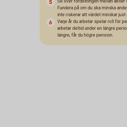
Se över fördelningen mellan aktier 
Fundera på om du ska minska andele
inte riskerar att värdet minskar just
Varje år du arbetar spelar roll för 
arbetar deltid under en längre period
längre, får du högre pension.