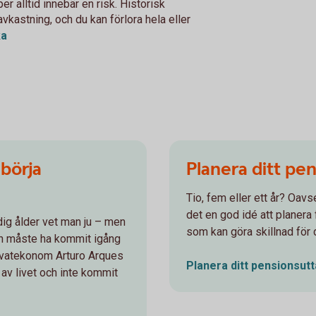
r alltid innebär en risk. Historisk
avkastning, och du kan förlora hela eller
ka
 börja
Planera ditt pen
Tio, fem eller ett år? Oavse
det en god idé att planera 
idig ålder vet man ju – men
som kan göra skillnad för 
en måste ha kommit igång
privatekonom Arturo Arques
Planera ditt pensionsutt
n av livet och inte kommit