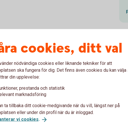
åra cookies, ditt val
sionsspara vid 50
vänder nödvändiga cookies eller liknande tekniker för att
 gå in på
minpension.
se
för att se vad du
latsen ska fungera för dig. Det finns även cookies du kan välj
ensionär. De flesta svenskar kan räkna med
ttrar din upplevelse:
 pensionär. Om det funkar för dig – bra! Om
. På
ivetoftasparbank.se/
pension
kan
unktioner, prestanda och statistik
elevant marknadsföring
ad du önskar leva på.
n ta tillbaka ditt cookie-medgivande när du vill, längst ner på
tta höjas successivt. Med ett sparande kan
latsen eller under din profil när du är inloggad.
r du vill gå i pension.
anterar vi cookies
.