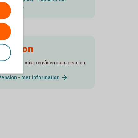
pension
Pension
Läs mer om olika områden inom pension.
Pension - mer
information