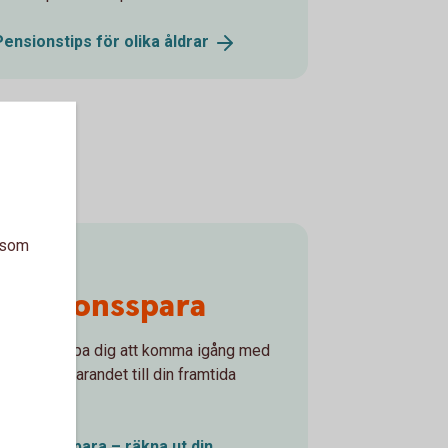
Pensionstips för olika
åldrar
a som
Börja
pensionsspara
Låt oss hjälpa dig att komma igång med
pensionssparandet till din framtida
pension!
Pensionsspara – räkna ut din