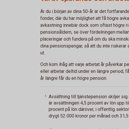
Är du i början av dina 50-år är det fortfarande
fonder, där du har möjlighet att få högre avk
avkastning innebär dock som oftast högre ris
pensionsåldern, se över fördelningen mellan
placeringar och fundera på om du ska minska 
dina pensionspengar, så att du inte riskerar 
ut.
Och kom ihåg att varje arbetat år påverkar pe
eller arbetar deltid under en längre period, f
år längre får du en högre pension.
Avsättning till tjänstepension skiljer sig 
1
är avsättningen 4,5 procent av lön upp t
procent på lön däröver, i offentlig sektor
drygt 52 000 kronor per månad och 31,5 