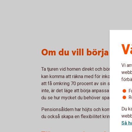
V
Om du vill börja pen
Vi an
Ta tjuren vid hornen direkt och börja med att
webbp
kan komma att räkna med för inkomst som p
förbä
att få omkring 70 procent av sin slutlön som
inte, är det läge att börja anpassa sparandet
F
R
du se hur mycket du behöver spara utifrån v
Du ka
Pensionsåldern har höjts och kommer fortsä
webbp
du också skapa en flexibilitet kring hur och nä
Så h