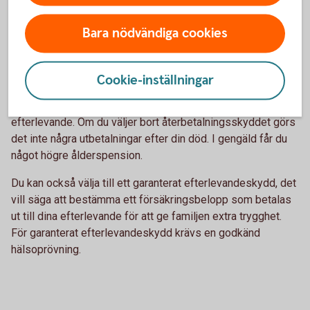
Skydd för efterlevande
Bara nödvändiga cookies
Ditt pensionssparande tecknas automatiskt med
Cookie-inställningar
återbetalningsskydd. Det betyder att om du skulle avlida
betalas värdet av din pensionsförsäkring ut till dina
efterlevande. Om du väljer bort återbetalningsskyddet görs
det inte några utbetalningar efter din död. I gengäld får du
något högre ålderspension.
Du kan också välja till ett garanterat efterlevandeskydd, det
vill säga att bestämma ett försäkringsbelopp som betalas
ut till dina efterlevande för att ge familjen extra trygghet.
För garanterat efterlevandeskydd krävs en godkänd
hälsoprövning.