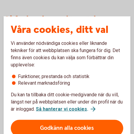
Så funkar det att löneväxla
Våra cookies, ditt val
Dina pengar placeras i en fondförsäkring
Vi använder nödvändiga cookies eller liknande
och du bestämmer själv vilka fonder du vill
tekniker för att webbplatsen ska fungera för dig. Det
placera i.
finns även cookies du kan välja som förbättrar din
upplevelse:
Du kan när som helst, kostnads- och
skattefritt, byta fond under spartiden.
Funktioner, prestanda och statistik
Du kan ta ut pengarna från din 55-årsdag.
Relevant marknadsföring
Utbetalning måste ske under minst fem år.
Du kan ta tillbaka ditt cookie-medgivande när du vill,
längst ner på webbplatsen eller under din profil när du
Pengarna betalas vanligtvis ut månadsvis
är inloggad.
Så hanterar vi cookies
.
och beskattas som inkomst av tjänst.
Godkänn alla cookies