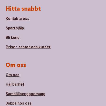
Sidfot
Hitta snabbt
Kontakta oss
Spärrhjälp
Bli kund
Priser, räntor och kurser
Om oss
Om oss
Hållbarhet
Samhällsengagemang
Jobba hos oss