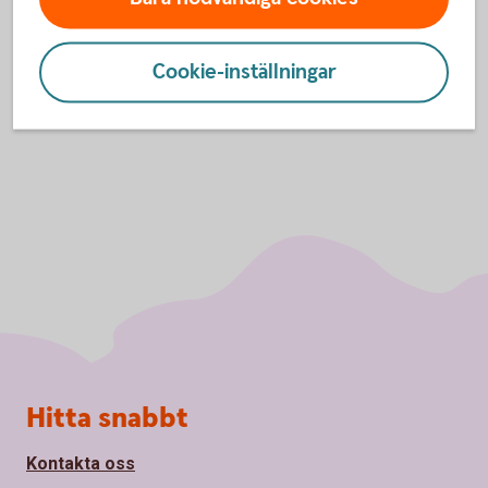
Swedbank Economic
Outlook
Cookie-inställningar
Sidfot
Hitta snabbt
Kontakta oss