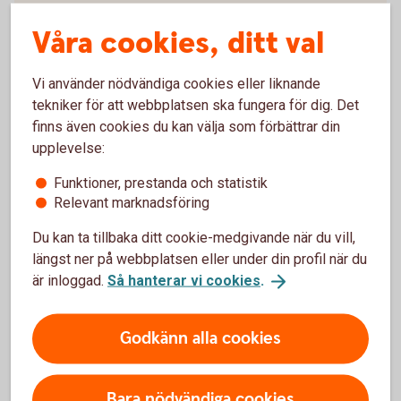
Våra cookies, ditt val
Vi använder nödvändiga cookies eller liknande
För att se detta innehåll behöver du först
tekniker för att webbplatsen ska fungera för dig. Det
godkänna cookies för Funktioner, prestanda
finns även cookies du kan välja som förbättrar din
och statistik.
upplevelse:
Inställningar för cookies
Funktioner, prestanda och statistik
Relevant marknadsföring
Du kan ta tillbaka ditt cookie-medgivande när du vill,
längst ner på webbplatsen eller under din profil när du
Swedbank Economic Outlook
är inloggad.
Så hanterar vi cookies
.
Bankens konjunkturrapport presenterar de senaste
Godkänn alla cookies
prognoserna för Sverige, Baltikum och de viktigaste
globala ekonomierna. Konjunkturrapporten utkommer
två gånger per år med två uppdateringar däremellan.
Bara nödvändiga cookies