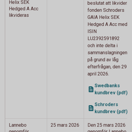
Helix SEK
beslutat att likvidera
Hedged A Acc
fonden Schroders
likvideras
GAIA Helix SEK
Hedged A Acc med
ISIN
LU2392591892
och inte delta i
sammanslagningen
på grund av låg
efterfrågan, den 29
april 2026.
Swedbanks
kundbrev (pdf)
Schroders
kundbrev (pdf)
Lannebo
25 mars 2026
Den 25 mars 2026
genomför
genomför Lannebo