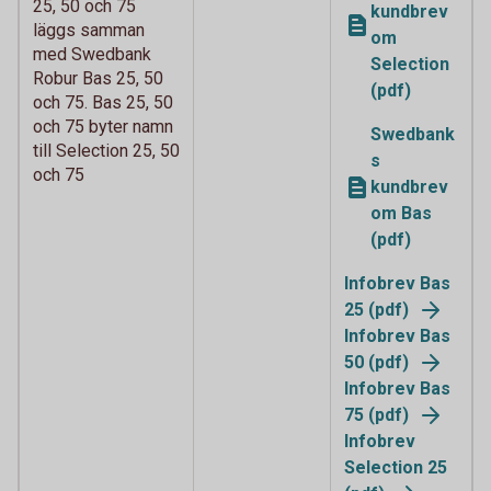
25, 50 och 75
kundbrev
läggs samman
om
med Swedbank
Selection
Robur Bas 25, 50
(pdf)
och 75. Bas 25, 50
och 75 byter namn
Swedbank
till Selection 25, 50
s
och 75
kundbrev
om Bas
(pdf)
Infobrev Bas
25 (pdf)
Infobrev Bas
50 (pdf)
Infobrev Bas
75 (pdf)
Infobrev
Selection 25