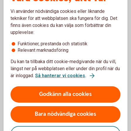
Fund med ISIN
Vi använder nödvändiga cookies eller liknande
FI0008813399.
Sammanslagningen
tekniker för att webbplatsen ska fungera för dig. Det
sker den 4
finns även cookies du kan välja som förbättrar din
september 2026.
upplevelse:
Swedbank
Funktioner, prestanda och statistik
kundbrev (pdf)
Relevant marknadsföring
Nordea
kundbrev Sv
Du kan ta tillbaka ditt cookie-medgivande när du vill,
(pdf)
längst ner på webbplatsen eller under din profil när du
Nordea
är inloggad.
Så hanterar vi cookies
.
kundbrev eng
(pdf)
Godkänn alla cookies
Nordea
rättelse (pdf)
Bara nödvändiga cookies
Handelsbanken
23 maj 2026
Handelsbanken
sammanlägger
Fonder AB har
fonder
beslutat att