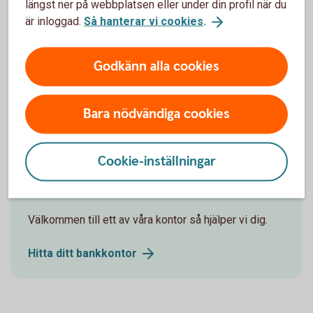
längst ner på webbplatsen eller under din profil när du
Börja spara i Kapitalspar Barn
är inloggad.
Så hanterar vi cookies
.
Ring oss
Godkänn alla cookies
Ring 0456-453 30
Bara nödvändiga cookies
Cookie-inställningar
Besök oss
Välkommen till ett av våra kontor så hjälper vi dig.
Hitta ditt
bankkontor