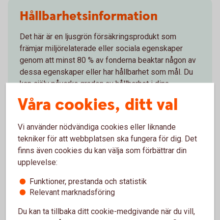
Hållbarhetsinformation
Det här är en ljusgrön försäkringsprodukt som
främjar miljörelaterade eller sociala egenskaper
genom att minst 80 % av fonderna beaktar någon av
dessa egenskaper eller har hållbarhet som mål. Du
kan själv påverka graden av hållbarhet i dina
investeringar genom att välja hållbara fonder. Läs
Våra cookies, ditt val
mer om det och hur Swedbank Försäkring arbetar
med hållbarhet på bolagsnivå samt i sina kapital-
Vi använder nödvändiga cookies eller liknande
och pensionsförsäkringar nedan.
tekniker för att webbplatsen ska fungera för dig. Det
finns även cookies du kan välja som förbättrar din
Hållbart sparande och hållbara
fonder
upplevelse:
Swedbank Försäkrings
hållbarhetsarbete
Funktioner, prestanda och statistik
Relevant marknadsföring
Du kan ta tillbaka ditt cookie-medgivande när du vill,