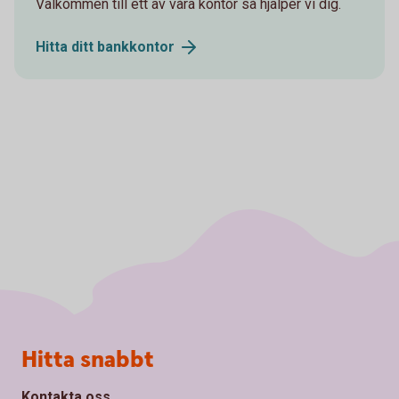
Välkommen till ett av våra kontor så hjälper vi dig.
Hitta ditt
bankkontor
Sidfot
Hitta snabbt
Kontakta oss