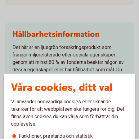
Hållbarhetsinformation
Det här är en ljusgrön försäkringsprodukt som
främjar miljörelaterade eller sociala egenskaper
genom att minst 80 % av fonderna beaktar någon av
dessa egenskaper eller har hållbarhet som mål. Du
kan själv påverka graden av hållbarhet i dina
Våra cookies, ditt val
investeringar genom att välja hållbara fonder. Läs
mer om det och hur Swedbank Försäkring arbetar
med hållbarhet på bolagsnivå samt i sina kapital-
Vi använder nödvändiga cookies eller liknande
och pensionsförsäkringar nedan.
tekniker för att webbplatsen ska fungera för dig. Det
finns även cookies du kan välja som förbättrar din
Hållbart sparande och hållbara
fonder
upplevelse:
Swedbank Försäkrings
hållbarhetsarbete
Funktioner, prestanda och statistik