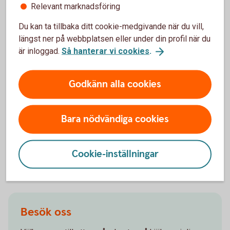
Relevant marknadsföring
Du kan ta tillbaka ditt cookie-medgivande när du vill,
längst ner på webbplatsen eller under din profil när du
Börja spara i Kapitalspar Fond
är inloggad.
Så hanterar vi cookies
.
Godkänn alla cookies
Ring oss
Öppet vardagar 08.00-18.00. Stängt helger och röda
Bara nödvändiga cookies
dagar.
Ring 0771-22 11 22
Cookie-inställningar
Besök oss