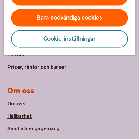
Sidfot
Hitta snabbt
Bara nödvändiga cookies
Kontakta oss
Cookie-inställningar
Spärrhjälp
Bli kund
Priser, räntor och kurser
Om oss
Om oss
Hållbarhet
Samhällsengagemang