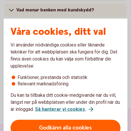
Vad menar banken med kundskydd?
Vad innebär bästa orderutförande (best
Våra cookies, ditt val
execution)?
Vi använder nödvändiga cookies eller liknande
Var kan jag hitta mer information om MiFID2?
tekniker för att webbplatsen ska fungera för dig. Det
finns även cookies du kan välja som förbättrar din
upplevelse:
Funktioner, prestanda och statistik
Relevant marknadsföring
Du kan ta tillbaka ditt cookie-medgivande när du vill,
längst ner på webbplatsen eller under din profil när du
är inloggad.
Så hanterar vi cookies
.
Godkänn alla cookies