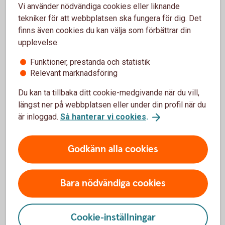
När man handlar Swedbanks Bull & Bear-certifikat betalar
Vi använder nödvändiga cookies eller liknande
man courtage, precis som vid aktieköp. Handel med
tekniker för att webbplatsen ska fungera för dig. Det
Swedbanks Bull & Bear-certifikat i internetbanken och
finns även cookies du kan välja som förbättrar din
mobilbanken är avgiftsfri, för övriga kanaler gäller ordinarie
upplevelse:
prislista. Vid handel tas en spread mellan köp och säljkurs
Funktioner, prestanda och statistik
ut. Ett certifikats värde vid marknadens öppning motsvarar
Relevant marknadsföring
föregående noteringsdags stängningskurs justerat med
marginaluttag. Se respektive certifikats slutliga villkor för
Du kan ta tillbaka ditt cookie-medgivande när du vill,
mer information om marginaluttag.
längst ner på webbplatsen eller under din profil när du
är inloggad.
Så hanterar vi cookies
.
Viktigt att veta
Godkänn alla cookies
För respektive Bull & Bear-certifikat finns slutliga villkor.
Bull & Bear-certifikat är så kallade ETN:er, Exchange Traded
Notes, och i slutliga villkor dokumenteras dessa som
Bara nödvändiga cookies
certifikat. Det är viktigt att du läser dessa villkor
tillsammans med det av Finansinspektionen godkända
grundprospektet innan du handlar. Slutliga villkor samt
Cookie-inställningar
grundprospekt finns att ladda ner på hemsidan.