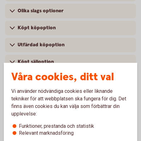
Olika slags optioner
Köpt köpoption
Utfärdad köpoption
Köpt säljoption
Våra cookies, ditt val
Utfärdad säljoption
Vi använder nödvändiga cookies eller liknande
Covered Call – Öka din avkastning i stillastående
tekniker för att webbplatsen ska fungera för dig. Det
marknad
finns även cookies du kan välja som förbättrar din
upplevelse:
Fakta om optionshandel
Funktioner, prestanda och statistik
Relevant marknadsföring