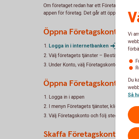
Om företaget redan har ett Företagskonto går
V
appen för företag. Det går att öppna max 3 ko
Öppna Företagskonto i int
Vi an
webbp
Logga in i internetbanken
förbä
Välj företagets tjänster – Beställ nya tjäns
F
Under Konto, välj Företagskonto och följ 
R
Du ka
Öppna Företagskonto i app
webbp
Så h
Logga in i appen
I menyn Företagets tjänster, klicka på Best
Välj Företagskonto och följ stegen.
Skaffa Företagskonto på te