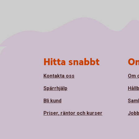
Sidfot
Hitta snabbt
Om
Kontakta oss
Om 
Spärrhjälp
Håll
Bli kund
Sam
Priser, räntor och kurser
Jobb