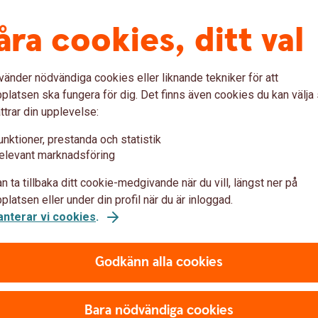
 det öppna fler både i internetbanken och i
åra cookies, ditt val
nton digitalt.
ernetbanken för företag
vänder nödvändiga cookies eller liknande tekniker för att
latsen ska fungera för dig. Det finns även cookies du kan välj
ttrar din upplevelse:
ter
unktioner, prestanda och statistik
stegen
elevant marknadsföring
n ta tillbaka ditt cookie-medgivande när du vill, längst ner på
en för företag
latsen eller under din profil när du är inloggad.
anterar vi cookies
.
äll ny.
Godkänn alla cookies
lefon eller kontor
Bara nödvändiga cookies