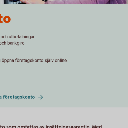
to
 och utbetalningar.
r och bankgiro
 öppna företagskonto själv online.
na företagskonto
to som omfattas av insättningsgarantin. Med