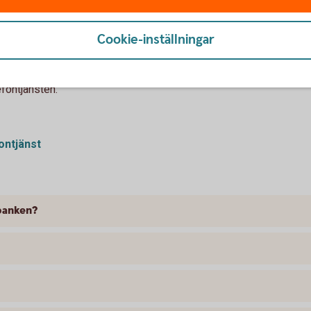
skonto på ett bankkontor eller genom att
Cookie-inställningar
efontjänsten.
ontjänst
tbanken?