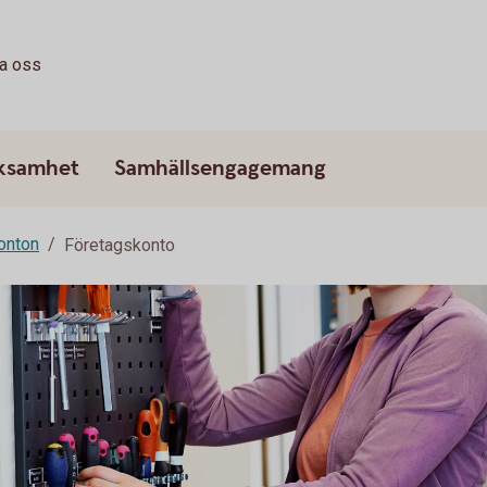
ta oss
rksamhet
Samhällsengagemang
onton
Företagskonto