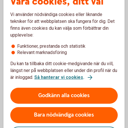
Våra cookies, ditt val
Vanliga frågor och svar om
Vi använder nödvändiga cookies eller liknande
Realobligationer
tekniker för att webbplatsen ska fungera för dig. Det
finns även cookies du kan välja som förbättrar din
upplevelse:
Vem kan köpa realräntelån?
Funktioner, prestanda och statistik
Relevant marknadsföring
Vilken är lägsta placeringsvolymen?
Du kan ta tillbaka ditt cookie-medgivande när du vill,
Vilka faciliteter behövs för att kunna handla?
längst ner på webbplatsen eller under din profil när du
är inloggad.
Så hanterar vi cookies
.
Godkänn alla cookies
Ränteplaceringar
Bara nödvändiga cookies
Bostadsobligationer