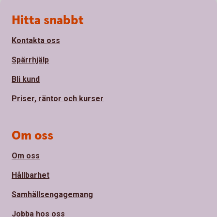
Sidfot
Hitta snabbt
Kontakta oss
Spärrhjälp
Bli kund
Priser, räntor och kurser
Om oss
Om oss
Hållbarhet
Samhällsengagemang
Jobba hos oss