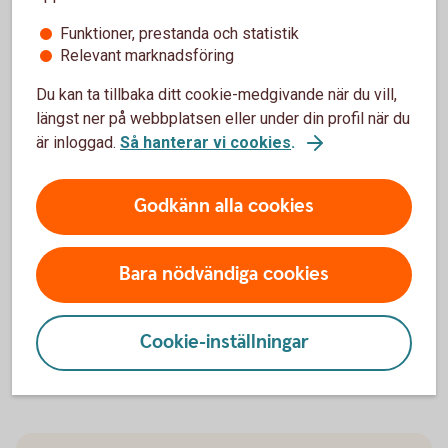
Trafik, hel och halv – vad är det för skillnad på
Funktioner, prestanda och statistik
försäkringarna?
Relevant marknadsföring
När slutar den tidigare ägarens försäkring att
Du kan ta tillbaka ditt cookie-medgivande när du vill,
gälla?
längst ner på webbplatsen eller under din profil när du
är inloggad.
Så hanterar vi cookies
.
Om man övningskör och olyckan är framme,
täcker bilförsäkringen då?
Godkänn alla cookies
Gäller bilförsäkringen utanför Sverige?
Bara nödvändiga cookies
Täcker försäkringen viltolyckor?
Cookie-inställningar
Vilka bilar har en vagnskadegaranti?