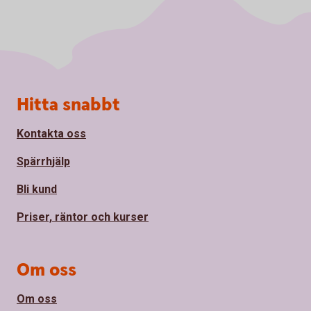
Sidfot
Hitta snabbt
Kontakta oss
Spärrhjälp
Bli kund
Priser, räntor och kurser
Om oss
Om oss