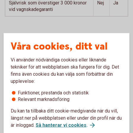
Självrisk som överstiger 3 000 kronor
Nej
Ja
vid vagnskadegaranti
Helförsäkring ersätter även
Våra cookies, ditt val
BAS
PLUS
Vi använder nödvändiga cookies eller liknande
Skador på din bil vid trafikolycka
Ja
Ja
tekniker för att webbplatsen ska fungera för dig. Det
finns även cookies du kan välja som förbättrar din
Skador på din bil vid annan utifrån
Ja
Ja
upplevelse:
kommande olyckshändelse eller vid
skadegörelse
Funktioner, prestanda och statistik
Relevant marknadsföring
Skador på inredning i kupé- och
Nej
Ja
bagageutrymme
Du kan ta tillbaka ditt cookie-medgivande när du vill,
längst ner på webbplatsen eller under din profil när du
Ingen självrisk vid djurkollision och
Nej
Ja
är inloggad.
Så hanterar vi cookies
.
skadegörelse