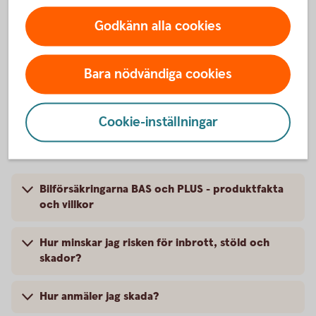
Ingen självrisk vid kollision med
Nej
Ja
Godkänn alla cookies
utlandsregistrerat fordon
Bara nödvändiga cookies
Våra bilförsäkringar –
Cookie-inställningar
produktfakta och villkor
Bilförsäkringarna BAS och PLUS - produktfakta
och villkor
Hur minskar jag risken för inbrott, stöld och
skador?
Hur anmäler jag skada?