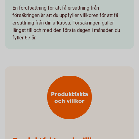
En förutsättning för att få ersättning från
försäkringen är att du uppfyller villkoren för att få
ersättning från din a-kassa. Försäkringen gäller
längst till och med den första dagen i månaden du
fyller 67 år.
Produktfakta
och villkor