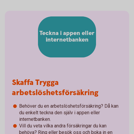
Teckna i appen eller
internetbanken
Skaffa Trygga
arbetslöshetsförsäkring
Behöver du en arbetslöshetsförsäkring? Då kan
du enkelt teckna den själv i appen eller
internetbanken.
Vill du veta vilka andra försäkringar du kan
behöva? Ring eller besök oss och boka in en