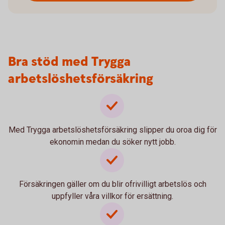
Bra stöd med Trygga
arbetslöshets­försäkring
Med Trygga arbetslöshetsförsäkring slipper du oroa dig för
ekonomin medan du söker nytt jobb.
Försäkringen gäller om du blir ofrivilligt arbetslös och
uppfyller våra villkor för ersättning.