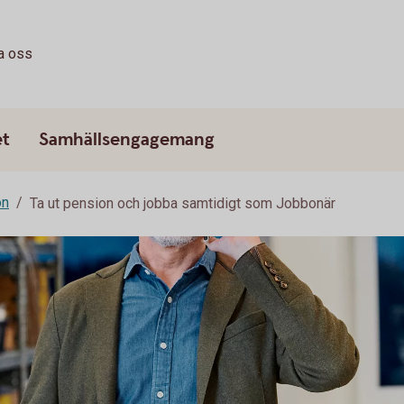
a oss
et
Samhällsengagemang
on
Ta ut pension och jobba samtidigt som Jobbonär