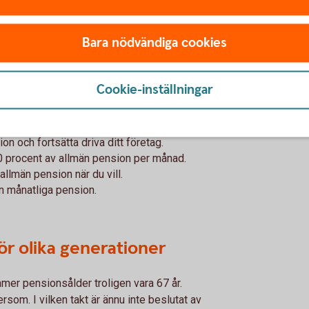
Bara nödvändiga cookies
är
Cookie-inställningar
h pension.
on och fortsätta driva ditt företag.
100 procent av allmän pension per månad.
allmän pension när du vill.
in månatliga pension.
ör olika generationer
er pensionsålder troligen vara 67 år.
om. I vilken takt är ännu inte beslutat av