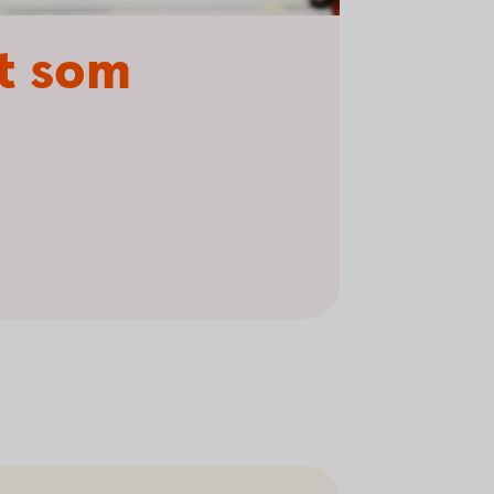
gt som
d