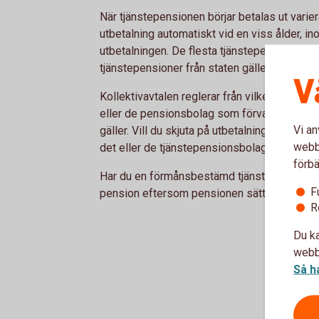
När tjänstepensionen börjar betalas ut varier
utbetalning automatiskt vid en viss ålder, 
utbetalningen. De flesta tjänstepensioner kan 
tjänstepensioner från staten gäller 61 år som
V
Kollektivavtalen reglerar från vilken ålder o
eller de pensionsbolag som förvaltar din t
Vi an
gäller. Vill du skjuta på utbetalningen av di
webbp
det eller de tjänstepensionsbolag du tillhör.
förbä
Har du en förmånsbestämd tjänstepension kan
F
pension eftersom pensionen sätts i relation ti
R
Du ka
webbp
Så h