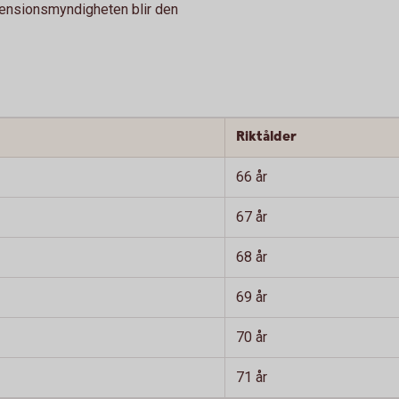
 Pensionsmyndigheten blir den
Riktålder
66 år
67 år
68 år
69 år
70 år
71 år