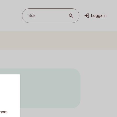
Sök
Logga in
a som