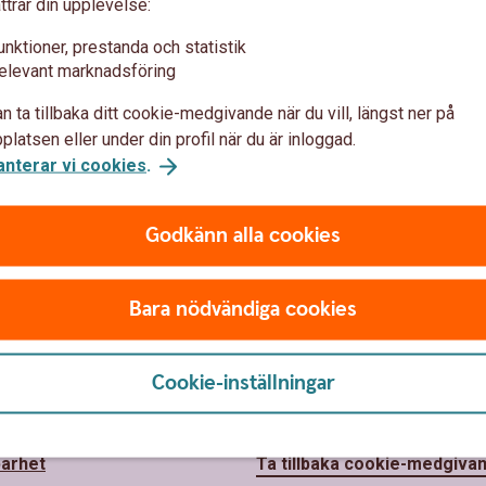
ttrar din upplevelse:
unktioner, prestanda och statistik
elevant marknadsföring
n ta tillbaka ditt cookie-medgivande när du vill, längst ner på
latsen eller under din profil när du är inloggad.
anterar vi cookies
.
Godkänn alla cookies
Bara nödvändiga cookies
 oss
Säkerhet och
Cookie-inställningar
integritet
oss
barhet
Ta tillbaka cookie-medgiva