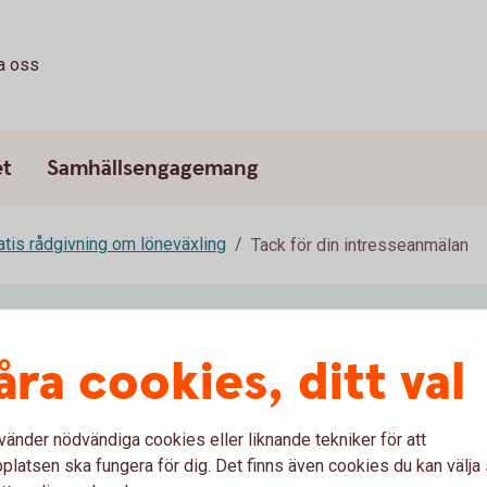
a oss
et
Samhällsengagemang
atis rådgivning om löneväxling
Tack för din intresseanmälan
 intresseanmälan
åra cookies, ditt val
Vi hör av oss till dig inom kort.
vänder nödvändiga cookies eller liknande tekniker för att
latsen ska fungera för dig. Det finns även cookies du kan välj