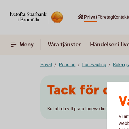
Privat
Företag
Kontakt
Meny
Våra tjänster
Händelser i liv
Privat
Pension
Löneväxling
Boka gr
Tack för din
V
Kul att du vill prata löneväxling med oss. 
Vi an
webbp