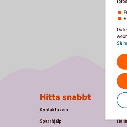
förbä
F
R
Du ka
webbp
Så h
Sidfot
Hitta snabbt
Om
Kontakta oss
Om 
Spärrhjälp
Håll