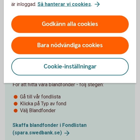
är inloggad.
Så hanterar vi cookies
.
Tips!
Godkänn alla cookies
Bara nödvändiga cookies
Våra blandfonder
Cookie-inställningar
För att hitta våra blandfonder - följ stegen:
Gå till vår fondlista
Klicka på Typ av fond
Välj Blandfonder
Skaffa blandfonder i Fondlistan
(spara.swedbank.se)