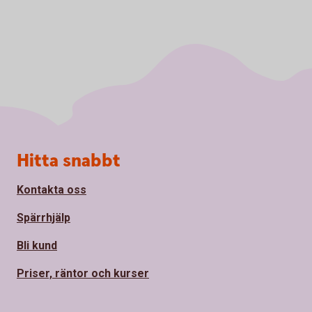
Sidfot
Hitta snabbt
Kontakta oss
Spärrhjälp
Bli kund
Priser, räntor och kurser