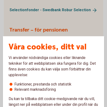
Selectionfonder - Swedbank Robur
Selection
Transfer – för pensionen
Våra pensionsfonder, även kallade
Våra cookies, ditt val
generationsfonder, anpassar innehållet både utifrån
marknadsläget och hur långt du har kvar till din
pension. Med Swedbank Robur Transfer får du ett
Vi använder nödvändiga cookies eller liknande
enkelt och bekvämt fondsparande för sparandet till
tekniker för att webbplatsen ska fungera för dig. Det
din pension.
finns även cookies du kan välja som förbättrar din
upplevelse:
Pensionsfonder - Swedbank Robur
Transfer
Funktioner, prestanda och statistik
Relevant marknadsföring
Du kan ta tillbaka ditt cookie-medgivande när du vill,
längst ner på webbplatsen eller under din profil när du