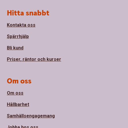
Sidfot
Hitta snabbt
Kontakta oss
Spärrhjälp
Bli kund
Priser, räntor och kurser
Om oss
Om oss
Hållbarhet
Samhällsengagemang
Jobba hos oss