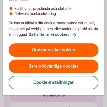
Skaffa e-sparkonto till
Funktioner, prestanda och statistik
Relevant marknadsföring
ungdomar
Du kan ta tillbaka ditt cookie-medgivande när du vill,
längst ner på webbplatsen eller under din profil när du
Du öppnar enkelt e-sparkonto till ditt barn i
är inloggad.
Så hanterar vi cookies
.
internetbanken eller appen.
Godkänn alla cookies
Bara nödvändiga cookies
Sparkonton
Cookie-inställningar
Fasträntekonto
e-sparkonto