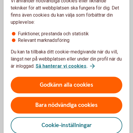
Vi använder nödvändiga cookies eller liknande
kostnadsfritt
tekniker för att webbplatsen ska fungera för dig. Det
finns även cookies du kan välja som förbättrar din
upplevelse:
Funktioner, prestanda och statistik
Relevant marknadsföring
Vill du hellre välja egna
Du kan ta tillbaka ditt cookie-medgivande när du vill,
fonder?
längst ner på webbplatsen eller under din profil när du
är inloggad.
Så hanterar vi cookies
.
Vi har ett av marknadens bredaste placeringsutbud
av fonder. Detta gör att du hitta alternativ som
Godkänn alla cookies
passar just dina behov. Självklart kan du när som
helst – kostnadsfritt - byta till andra fonder. Du kan
även se hur mycket din arbetsgivare har betalat in,
Bara nödvändiga cookies
utvecklingen på ditt sparande och ändra
köpfördelningen för framtida insättningar.
Cookie-inställningar
Internetbanken eller vår app