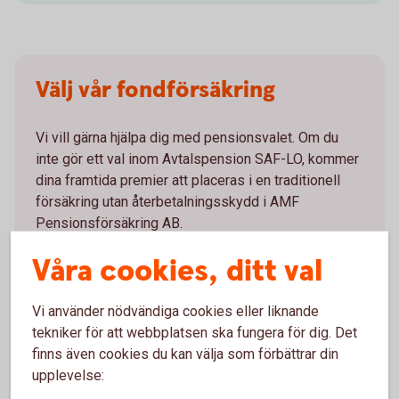
Välj vår fondförsäkring
Vi vill gärna hjälpa dig med pensionsvalet. Om du
inte gör ett val inom Avtalspension SAF-LO, kommer
dina framtida premier att placeras i en traditionell
försäkring utan återbetalningsskydd i AMF
Pensionsförsäkring AB.
Våra cookies, ditt val
Ring 0771-22 11 22 för hjälp med ditt
pensionsval
Vi använder nödvändiga cookies eller liknande
Logga in och aktivera
telefontjänst
tekniker för att webbplatsen ska fungera för dig. Det
Hitta
bankkontor
finns även cookies du kan välja som förbättrar din
upplevelse: