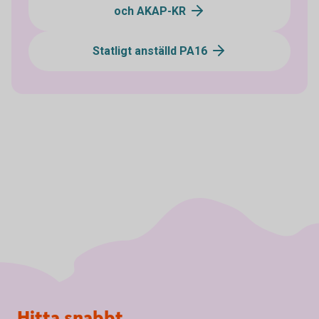
och AKAP-KR
Statligt anställd PA16
Sidfot
Hitta snabbt