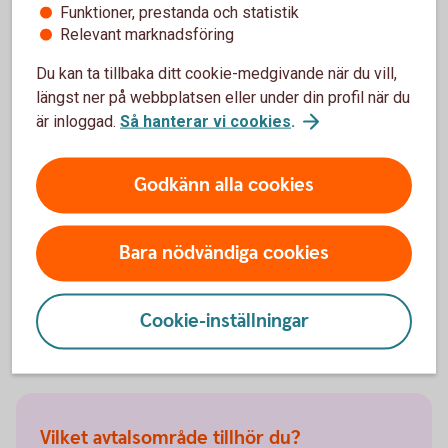
Funktioner, prestanda och statistik
Relevant marknadsföring
Hantera din tjänstepension i
Du kan ta tillbaka ditt cookie-medgivande när du vill,
längst ner på webbplatsen eller under din profil när du
Mina försäkringar
är inloggad.
Så hanterar vi cookies
.
Mina försäkringar är en portal där du kan se innehav,
byta fonder och ändra framtida insättningar för
Godkänn alla cookies
sparandeförsäkringar i Swedbank Försäkring. Allt du
behöver är ett Mobilt BankID, du behöver inte ha vår
Bara nödvändiga cookies
internetbank eller app sedan innan.
Logga in i Mina
försäkringar
Cookie-inställningar
Vilket avtalsområde tillhör du?